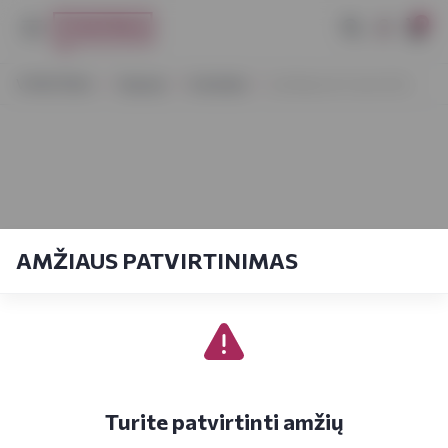
0
VYNOTEKA
Stiprieji
Kokteiliai
Jim Beam & Cola 0,33 L
AMŽIAUS PATVIRTINIMAS
Turite patvirtinti amžių