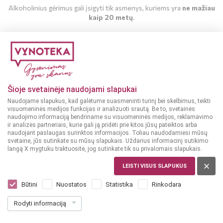
Alkoholinius gėrimus gali įsigyti tik asmenys, kuriems yra
ne mažiau
kaip 20 metų
.
MAN YRA 20 METŲ
MAN NĖRA 20 METŲ
Šioje svetainėje naudojami slapukai
Naudojame slapukus, kad galėtume suasmeninti turinį bei skelbimus, teikti
visuomeninės medijos funkcijas ir analizuoti srautą. Be to, svetainės
naudojimo informaciją bendriname su visuomeninės medijos, reklamavimo
ir analizės partneriais, kurie gali ją pridėti prie kitos jūsų pateiktos arba
naudojant paslaugas surinktos informacijos. Toliau naudodamiesi mūsų
svetaine, jūs sutinkate su mūsų slapukais. Uždarius informacinį sutikimo
langą X mygtuku traktuosite, jog sutinkate tik su privalomais slapukais.
JAV
Jim Beam & Cola 0,33 L
LEISTI VISUS SLAPUKUS
Dar nėra balsų, galite įvertinti
Būtini
Nuostatos
Statistika
Rinkodara
2
29
Rodyti informaciją
6.94 € / L
€