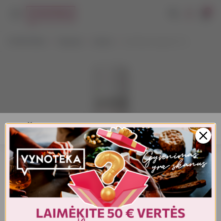
0
VYNOTEKA
Stiprieji
Likeris
Jim Beam Apple 0,7 L
AMŽIAUS PATVIRTINIMAS
Turite patvirtinti amžių