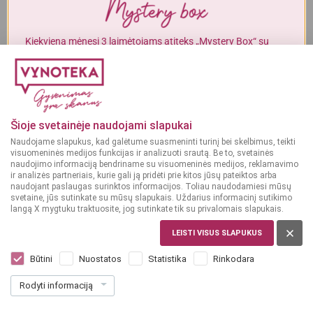
Alkoholinius gėrimus gali įsigyti tik asmenys, kuriems yra
ne mažiau
kaip 20 metų
.
Kiekvieną mėnesį 3 laimėtojams atiteks „Mystery Box“ su
gurmaniškais „Vynoteka“ produktais.
MAN YRA 20 METŲ
DALYVAUTI KONKURSE
MAN NĖRA 20 METŲ
Šioje svetainėje naudojami slapukai
Naudojame slapukus, kad galėtume suasmeninti turinį bei skelbimus, teikti
visuomeninės medijos funkcijas ir analizuoti srautą. Be to, svetainės
naudojimo informaciją bendriname su visuomeninės medijos, reklamavimo
ir analizės partneriais, kurie gali ją pridėti prie kitos jūsų pateiktos arba
naudojant paslaugas surinktos informacijos. Toliau naudodamiesi mūsų
svetaine, jūs sutinkate su mūsų slapukais. Uždarius informacinį sutikimo
langą X mygtuku traktuosite, jog sutinkate tik su privalomais slapukais.
JAV
Jim Beam Apple 0,7 L
LEISTI VISUS SLAPUKUS
(3)
Būtini
Nuostatos
Statistika
Rinkodara
23
99
Rodyti informaciją
34.27 € / L
€