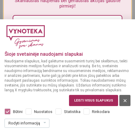
Skaniausias naujienas bei geriausias akcijas gausite
Alkoholinius gėrimus gali įsigyti tik asmenys, kuriems yra
ne mažiau
pirmieji!
kaip 20 metų
.
MAN YRA 20 METŲ
Sutinku su„Vynoteka“
privatumo politika
.
MAN NĖRA 20 METŲ
Paspausdamas patvirtinu, kad sutinku, kad mano duomenys būtų tvarkomi tiesioginės
rinkodaros tikslu ir kad esu susipažinęs su privatumo politikoje numatytomis tvarkymo
Šioje svetainėje naudojami slapukai
sąlygomis*
Naudojame slapukus, kad galėtume suasmeninti turinį bei skelbimus, teikti
visuomeninės medijos funkcijas ir analizuoti srautą. Be to, svetainės
PRENUMERUOTI
naudojimo informaciją bendriname su visuomeninės medijos, reklamavimo
ir analizės partneriais, kurie gali ją pridėti prie kitos jūsų pateiktos arba
naudojant paslaugas surinktos informacijos. Toliau naudodamiesi mūsų
svetaine, jūs sutinkate su mūsų slapukais. Uždarius informacinį sutikimo
langą X mygtuku traktuosite, jog sutinkate tik su privalomais slapukais.
LEISTI VISUS SLAPUKUS
PRANCŪZIJA, CHAMPAGNE
Jeeper Luxe Gold AOC 0,75 l
Būtini
Nuostatos
Statistika
Rinkodara
Dar nėra balsų, galite įvertinti
Rodyti informaciją
98
99
131.99 € / L
€