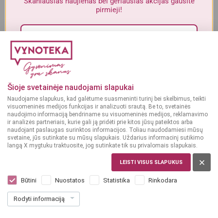
Skaniausias naujienas bei geriausias akcijas gausite
Alkoholinius gėrimus gali įsigyti tik asmenys, kuriems yra
ne mažiau
pirmieji!
kaip 20 metų
.
MAN YRA 20 METŲ
Sutinku su„Vynoteka“
privatumo politika
.
MAN NĖRA 20 METŲ
Paspausdamas patvirtinu, kad sutinku, kad mano duomenys būtų tvarkomi tiesioginės
rinkodaros tikslu ir kad esu susipažinęs su privatumo politikoje numatytomis tvarkymo
Šioje svetainėje naudojami slapukai
sąlygomis*
Naudojame slapukus, kad galėtume suasmeninti turinį bei skelbimus, teikti
visuomeninės medijos funkcijas ir analizuoti srautą. Be to, svetainės
PRENUMERUOTI
naudojimo informaciją bendriname su visuomeninės medijos, reklamavimo
ir analizės partneriais, kurie gali ją pridėti prie kitos jūsų pateiktos arba
naudojant paslaugas surinktos informacijos. Toliau naudodamiesi mūsų
svetaine, jūs sutinkate su mūsų slapukais. Uždarius informacinį sutikimo
langą X mygtuku traktuosite, jog sutinkate tik su privalomais slapukais.
LEISTI VISUS SLAPUKUS
PRANCŪZIJA, BORDEAUX
Jardin De Rohan Bordeaux Moelleux 0,75
Būtini
Nuostatos
Statistika
Rinkodara
l
Rodyti informaciją
Dar nėra balsų, galite įvertinti