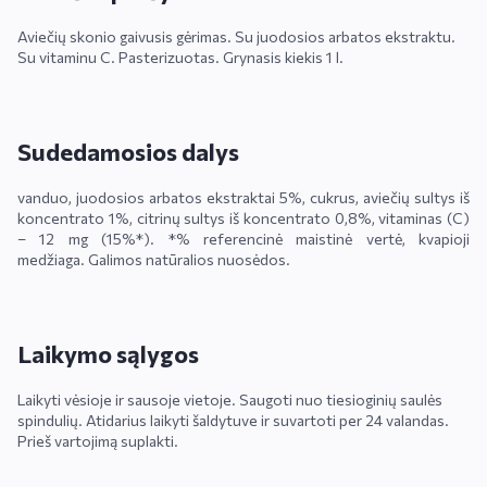
Aviečių skonio gaivusis gėrimas. Su juodosios arbatos ekstraktu.
Su vitaminu C. Pasterizuotas. Grynasis kiekis 1 l.
Sudedamosios dalys
vanduo, juodosios arbatos ekstraktai 5%, cukrus, aviečių sultys iš
koncentrato 1%, citrinų sultys iš koncentrato 0,8%, vitaminas (C)
– 12 mg (15%*). *% referencinė maistinė vertė, kvapioji
medžiaga. Galimos natūralios nuosėdos.
Laikymo sąlygos
Laikyti vėsioje ir sausoje vietoje. Saugoti nuo tiesioginių saulės
spindulių. Atidarius laikyti šaldytuve ir suvartoti per 24 valandas.
Prieš vartojimą suplakti.