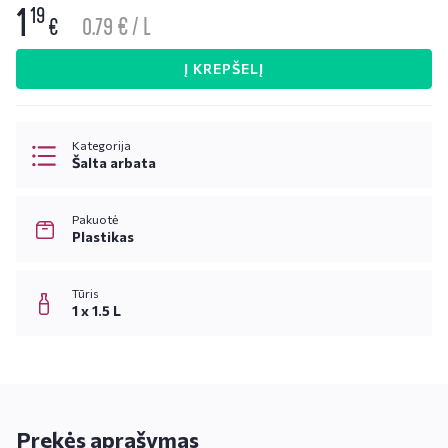
1
19
0.79 € / L
€
Į KREPŠELĮ
Kategorija
Šalta arbata
Pakuotė
Plastikas
Tūris
1 x 1.5 L
Prekės aprašymas