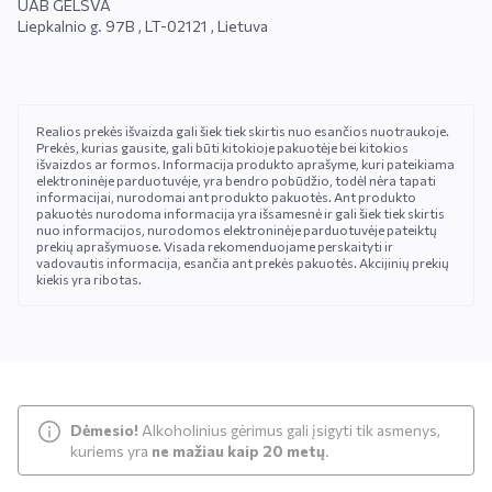
UAB GELSVA
Liepkalnio g. 97B , LT-02121 , Lietuva
Realios prekės išvaizda gali šiek tiek skirtis nuo esančios nuotraukoje.
Prekės, kurias gausite, gali būti kitokioje pakuotėje bei kitokios
išvaizdos ar formos. Informacija produkto aprašyme, kuri pateikiama
elektroninėje parduotuvėje, yra bendro pobūdžio, todėl nėra tapati
informacijai, nurodomai ant produkto pakuotės. Ant produkto
pakuotės nurodoma informacija yra išsamesnė ir gali šiek tiek skirtis
nuo informacijos, nurodomos elektroninėje parduotuvėje pateiktų
prekių aprašymuose. Visada rekomenduojame perskaityti ir
vadovautis informacija, esančia ant prekės pakuotės. Akcijinių prekių
kiekis yra ribotas.
Dėmesio!
Alkoholinius gėrimus gali įsigyti tik asmenys,
kuriems yra
ne mažiau kaip 20 metų
.