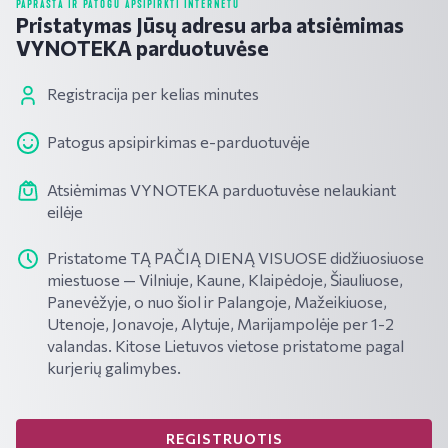
PAPRASTA IR PATOGU APSIPIRKTI INTERNETU
Pristatymas Jūsų adresu arba atsiėmimas
VYNOTEKA parduotuvėse
Registracija per kelias minutes
Patogus apsipirkimas e-parduotuvėje
Atsiėmimas VYNOTEKA parduotuvėse nelaukiant
eilėje
Pristatome TĄ PAČIĄ DIENĄ VISUOSE didžiuosiuose
miestuose — Vilniuje, Kaune, Klaipėdoje, Šiauliuose,
Panevėžyje, o nuo šiol ir Palangoje, Mažeikiuose,
Utenoje, Jonavoje, Alytuje, Marijampolėje per 1-2
valandas. Kitose Lietuvos vietose pristatome pagal
kurjerių galimybes.
REGISTRUOTIS