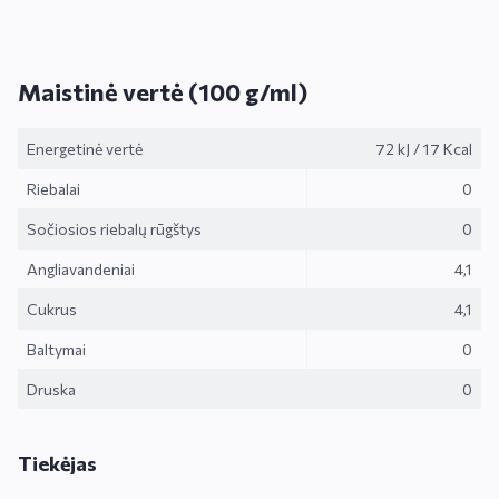
Maistinė vertė (100 g/ml)
Energetinė vertė
72 kJ
/
17 Kcal
Riebalai
0
Sočiosios riebalų rūgštys
0
Angliavandeniai
4,1
Cukrus
4,1
Baltymai
0
Druska
0
Tiekėjas