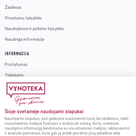
Žaidimas
Privatumo taisyklės
Naudojimosi ir pirkimo taisyklės
Naudinga informacija
INFORMACIJA
Pristatymas
Tiekėjams
Karjera
Dažniausiai užduodami klausimai
Šioje svetainėje naudojami slapukai
Dėmesio!
Alkoholinius gėrimus gali įsigyti tik asmenys,
Naudojame slapukus, kad galėtume suasmeninti turinį bei skelbimus, teikti
kuriems yra
ne mažiau kaip 20 metų
.
visuomeninės medijos funkcijas ir analizuoti srautą. Be to, svetainės
naudojimo informaciją bendriname su visuomeninės medijos, reklamavimo
ir analizės partneriais, kurie gali ją pridėti prie kitos jūsų pateiktos arba