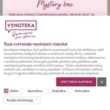
Alkoholinius gėrimus gali įsigyti tik asmenys, kuriems yra
ne mažiau
kaip 20 metų
.
Kiekvieną mėnesį 3 laimėtojams atiteks „Mystery Box“ su
gurmaniškais „Vynoteka“ produktais.
MAN YRA 20 METŲ
DALYVAUTI KONKURSE
MAN NĖRA 20 METŲ
Šioje svetainėje naudojami slapukai
Naudojame slapukus, kad galėtume suasmeninti turinį bei skelbimus, teikti
visuomeninės medijos funkcijas ir analizuoti srautą. Be to, svetainės
naudojimo informaciją bendriname su visuomeninės medijos, reklamavimo
ir analizės partneriais, kurie gali ją pridėti prie kitos jūsų pateiktos arba
naudojant paslaugas surinktos informacijos. Toliau naudodamiesi mūsų
svetaine, jūs sutinkate su mūsų slapukais. Uždarius informacinį sutikimo
langą X mygtuku traktuosite, jog sutinkate tik su privalomais slapukais.
VOKIETIJA
Jagermeister 0,7 L
LEISTI VISUS SLAPUKUS
(1)
Būtini
Nuostatos
Statistika
Rinkodara
19
99
Rodyti informaciją
28.56 € / L
€