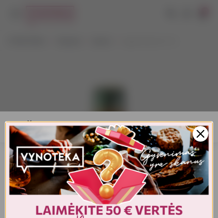
0
VYNOTEKA
Stiprieji
Likeris
Jagermeister 0,7 L
AMŽIAUS PATVIRTINIMAS
Turite patvirtinti amžių