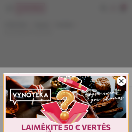
0
VYNOTEKA
Stiprieji
Kokteiliai
Jack Daniel's & Cola 0,33 L
AMŽIAUS PATVIRTINIMAS
Turite patvirtinti amžių