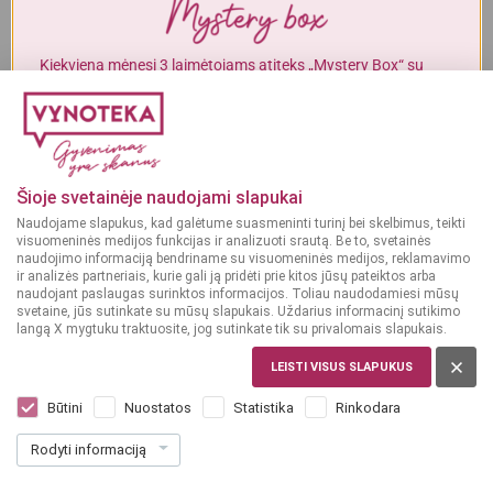
Alkoholinius gėrimus gali įsigyti tik asmenys, kuriems yra
ne mažiau
kaip 20 metų
.
Kiekvieną mėnesį 3 laimėtojams atiteks „Mystery Box“ su
gurmaniškais „Vynoteka“ produktais.
MAN YRA 20 METŲ
DALYVAUTI KONKURSE
MAN NĖRA 20 METŲ
Šioje svetainėje naudojami slapukai
Naudojame slapukus, kad galėtume suasmeninti turinį bei skelbimus, teikti
visuomeninės medijos funkcijas ir analizuoti srautą. Be to, svetainės
naudojimo informaciją bendriname su visuomeninės medijos, reklamavimo
ir analizės partneriais, kurie gali ją pridėti prie kitos jūsų pateiktos arba
naudojant paslaugas surinktos informacijos. Toliau naudodamiesi mūsų
svetaine, jūs sutinkate su mūsų slapukais. Uždarius informacinį sutikimo
langą X mygtuku traktuosite, jog sutinkate tik su privalomais slapukais.
LEISTI VISUS SLAPUKUS
NYDERLANDAI
Jack Daniel's & Cola 0,33 L
Būtini
Nuostatos
Statistika
Rinkodara
Dar nėra balsų, galite įvertinti
Rodyti informaciją
2
69
8.15 € / L
€