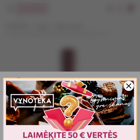
0
VYNOTEKA
Vynas
Ramus vynas
J. Drathen Appenheimer Abtey Auslese Kerner 0,75 l
AMŽIAUS PATVIRTINIMAS
Turite patvirtinti amžių