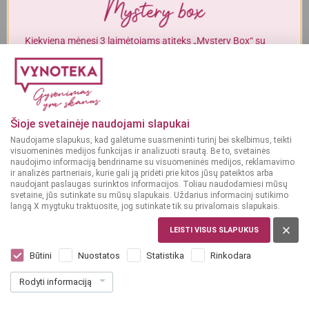
Alkoholinius gėrimus gali įsigyti tik asmenys, kuriems yra
ne mažiau
kaip 20 metų
.
Kiekvieną mėnesį 3 laimėtojams atiteks „Mystery Box“ su
gurmaniškais „Vynoteka“ produktais.
MAN YRA 20 METŲ
DALYVAUTI KONKURSE
MAN NĖRA 20 METŲ
Šioje svetainėje naudojami slapukai
Naudojame slapukus, kad galėtume suasmeninti turinį bei skelbimus, teikti
visuomeninės medijos funkcijas ir analizuoti srautą. Be to, svetainės
naudojimo informaciją bendriname su visuomeninės medijos, reklamavimo
ir analizės partneriais, kurie gali ją pridėti prie kitos jūsų pateiktos arba
naudojant paslaugas surinktos informacijos. Toliau naudodamiesi mūsų
svetaine, jūs sutinkate su mūsų slapukais. Uždarius informacinį sutikimo
langą X mygtuku traktuosite, jog sutinkate tik su privalomais slapukais.
LEISTI VISUS SLAPUKUS
VOKIETIJA
J. Drathen Appenheimer Abtey Auslese
Būtini
Nuostatos
Statistika
Rinkodara
Kerner 0,75 l
Rodyti informaciją
Dar nėra balsų, galite įvertinti