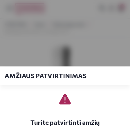
0
VYNOTEKA
Vynas
Vaisių/uogų vynas
Ilenbergo Juod.serb. ir aronijų 0,75 l
AMŽIAUS PATVIRTINIMAS
Turite patvirtinti amžių