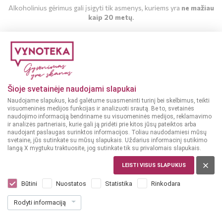
Alkoholinius gėrimus gali įsigyti tik asmenys, kuriems yra
ne mažiau
kaip 20 metų
.
MAN YRA 20 METŲ
MAN NĖRA 20 METŲ
Šioje svetainėje naudojami slapukai
Naudojame slapukus, kad galėtume suasmeninti turinį bei skelbimus, teikti
visuomeninės medijos funkcijas ir analizuoti srautą. Be to, svetainės
naudojimo informaciją bendriname su visuomeninės medijos, reklamavimo
ir analizės partneriais, kurie gali ją pridėti prie kitos jūsų pateiktos arba
naudojant paslaugas surinktos informacijos. Toliau naudodamiesi mūsų
svetaine, jūs sutinkate su mūsų slapukais. Uždarius informacinį sutikimo
langą X mygtuku traktuosite, jog sutinkate tik su privalomais slapukais.
LEISTI VISUS SLAPUKUS
LIETUVA
Ilenbergo Juod.serb. ir aronijų 0,75 l
Būtini
Nuostatos
Statistika
Rinkodara
Dar nėra balsų, galite įvertinti
Rodyti informaciją
15
99
21.32 € / L
€