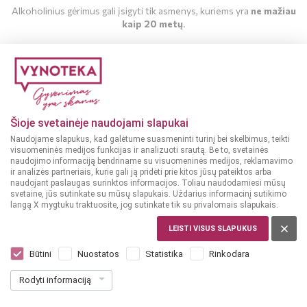
Alkoholinius gėrimus gali įsigyti tik asmenys, kuriems yra
ne mažiau
kaip 20 metų
.
MAN YRA 20 METŲ
MAN NĖRA 20 METŲ
Šioje svetainėje naudojami slapukai
Naudojame slapukus, kad galėtume suasmeninti turinį bei skelbimus, teikti
visuomeninės medijos funkcijas ir analizuoti srautą. Be to, svetainės
naudojimo informaciją bendriname su visuomeninės medijos, reklamavimo
ir analizės partneriais, kurie gali ją pridėti prie kitos jūsų pateiktos arba
naudojant paslaugas surinktos informacijos. Toliau naudodamiesi mūsų
svetaine, jūs sutinkate su mūsų slapukais. Uždarius informacinį sutikimo
langą X mygtuku traktuosite, jog sutinkate tik su privalomais slapukais.
LEISTI VISUS SLAPUKUS
ITALIJA, PUGLIA
Il Casato Pinot Grigio 0,75 L
Būtini
Nuostatos
Statistika
Rinkodara
Dar nėra balsų, galite įvertinti
Rodyti informaciją
10
99
14.65 € / L
€