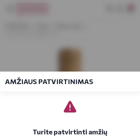
0
VYNOTEKA
Vynas
Ramus vynas
Il Casato Pinot Grigio 0,75 L
AMŽIAUS PATVIRTINIMAS
Turite patvirtinti amžių