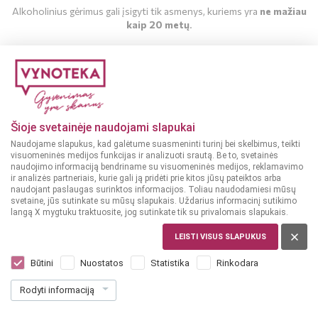
Alkoholinius gėrimus gali įsigyti tik asmenys, kuriems yra
ne mažiau
kaip 20 metų
.
MAN YRA 20 METŲ
MAN NĖRA 20 METŲ
Šioje svetainėje naudojami slapukai
Naudojame slapukus, kad galėtume suasmeninti turinį bei skelbimus, teikti
visuomeninės medijos funkcijas ir analizuoti srautą. Be to, svetainės
naudojimo informaciją bendriname su visuomeninės medijos, reklamavimo
ir analizės partneriais, kurie gali ją pridėti prie kitos jūsų pateiktos arba
naudojant paslaugas surinktos informacijos. Toliau naudodamiesi mūsų
svetaine, jūs sutinkate su mūsų slapukais. Uždarius informacinį sutikimo
langą X mygtuku traktuosite, jog sutinkate tik su privalomais slapukais.
LEISTI VISUS SLAPUKUS
AIRIJA
Hyde No. 7 The President's Cask 1893
Būtini
Nuostatos
Statistika
Rinkodara
Smelling Sherry Cask Single Malt 6YO
Rodyti informaciją
0,7 L