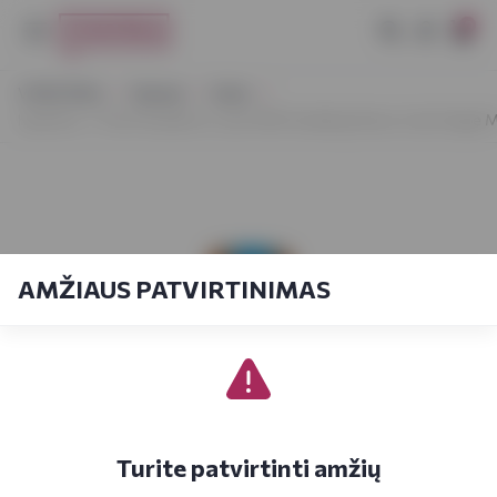
0
VYNOTEKA
Stiprieji
Viskis
Hyde No. 7 The President's Cask 1893 Smelling Sherry Cask Single M
AMŽIAUS PATVIRTINIMAS
Turite patvirtinti amžių