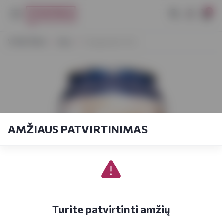
0
VYNOTEKA
Alus
Hoegaarden 0,5 L
AMŽIAUS PATVIRTINIMAS
Turite patvirtinti amžių