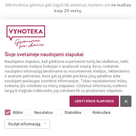
Alkoholinius gėrimus gali įsigyti tik asmenys, kuriems yra
ne mažiau
kaip 20 metų
.
MAN YRA 20 METŲ
MAN NĖRA 20 METŲ
Šioje svetainėje naudojami slapukai
Naudojame slapukus, kad galėtume suasmeninti turinį bei skelbimus, teikti
visuomeninės medijos funkcijas ir analizuoti srautą. Be to, svetainės
naudojimo informaciją bendriname su visuomeninės medijos, reklamavimo
ir analizės partneriais, kurie gali ją pridėti prie kitos jūsų pateiktos arba
naudojant paslaugas surinktos informacijos. Toliau naudodamiesi mūsų
svetaine, jūs sutinkate su mūsų slapukais. Uždarius informacinį sutikimo
langą X mygtuku traktuosite, jog sutinkate tik su privalomais slapukais.
BELGIJA
Hoegaarden 0,5 L
LEISTI VISUS SLAPUKUS
Dar nėra balsų, galite įvertinti
Būtini
Nuostatos
Statistika
Rinkodara
2
29
Rodyti informaciją
4.58 € / L
€