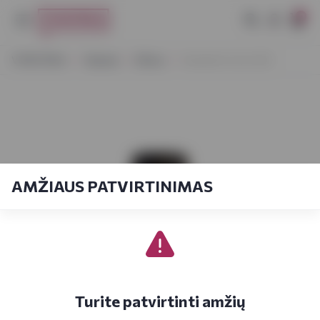
0
VYNOTEKA
Stiprieji
Džinas
Hendrick's Gin 0,35 l
AMŽIAUS PATVIRTINIMAS
Turite patvirtinti amžių