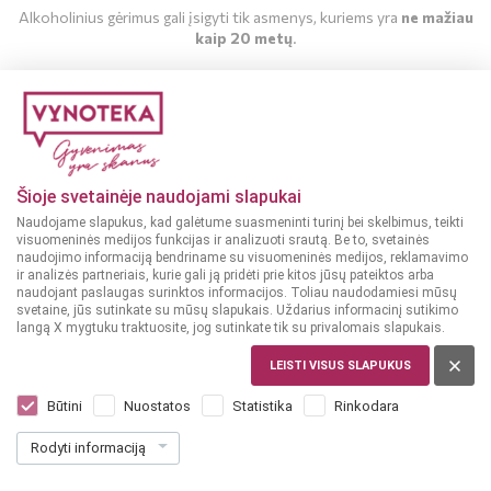
Alkoholinius gėrimus gali įsigyti tik asmenys, kuriems yra
ne mažiau
kaip 20 metų
.
MAN YRA 20 METŲ
MAN NĖRA 20 METŲ
Šioje svetainėje naudojami slapukai
Naudojame slapukus, kad galėtume suasmeninti turinį bei skelbimus, teikti
visuomeninės medijos funkcijas ir analizuoti srautą. Be to, svetainės
naudojimo informaciją bendriname su visuomeninės medijos, reklamavimo
ir analizės partneriais, kurie gali ją pridėti prie kitos jūsų pateiktos arba
naudojant paslaugas surinktos informacijos. Toliau naudodamiesi mūsų
svetaine, jūs sutinkate su mūsų slapukais. Uždarius informacinį sutikimo
langą X mygtuku traktuosite, jog sutinkate tik su privalomais slapukais.
DIDŽIOJI BRITANIJA
Hendrick's Gin 0,35 l
LEISTI VISUS SLAPUKUS
Dar nėra balsų, galite įvertinti
Būtini
Nuostatos
Statistika
Rinkodara
21
99
Rodyti informaciją
62.83 € / L
€