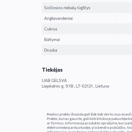
Sočiosios riebalų rūgštys
Angliavandeniai
Cukrus
Baltymai
Druska
Tiekėjas
UAB GELSVA
Liepkalnio g. 97B , LT-02121 , Lietuva
Realios prekės išvaizda gali šiek tiek skirtis nuo esan
Prekės, kurias gausite, gali būti kitokioje pakuotėje be
ar formos. Informacija produkto aprašyme, kuri pat
elektroninėje parduotuvėje, yra bendro pobūdžio, tod
informacijai, nurodomai ant produkto pakuotės. An