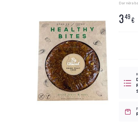
Dar nėra bal
3
49
€
K