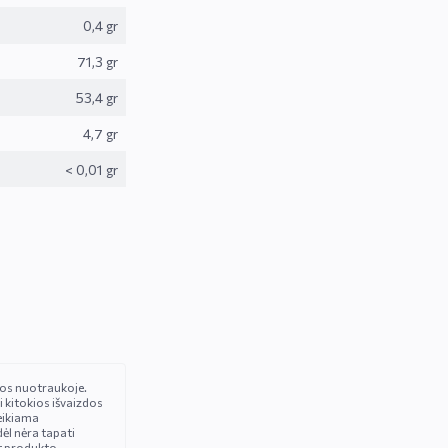
0,4 gr
71,3 gr
53,4 gr
4,7 gr
< 0,01 gr
čios nuotraukoje.
i kitokios išvaizdos
eikiama
ėl nėra tapati
t produkto