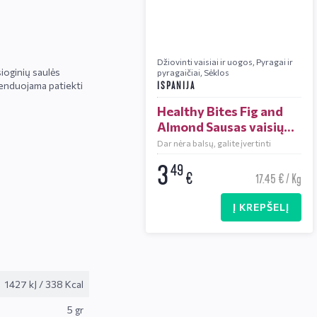
Džiovinti vaisiai ir uogos
,
Pyragai ir
sioginių saulės
pyragaičiai
,
Sėklos
omenduojama patiekti
ISPANIJA
Healthy Bites Fig and
Almond Sausas vaisių
pyragas 200 g
Dar nėra balsų, galite įvertinti
3
49
€
17.45 € / Kg
Į KREPŠELĮ
1427 kJ
/
338 Kcal
5 gr