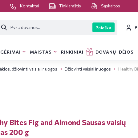
s
Kontaktai
Tinklaraštis
Sąskaitos
P
Paieška
GĖRIMAI
MAISTAS
RINKINIAI
DOVANŲ IDĖJOS
ėklos, džiovinti vaisiai ir uogos
Džiovinti vaisiai ir uogos
Healthy B
hy Bites Fig and Almond Sausas vaisių
as 200 g