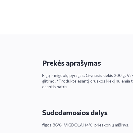
Prekės aprašymas
Figų ir migdolų pyragas. Grynasis kiekis 200 g. 
glitimo. *Produkte esantį druskos kiekį nulemia ti
esantis natris.
Sudedamosios dalys
figos 86%, MIGDOLAI 14%, prieskonių mišinys.