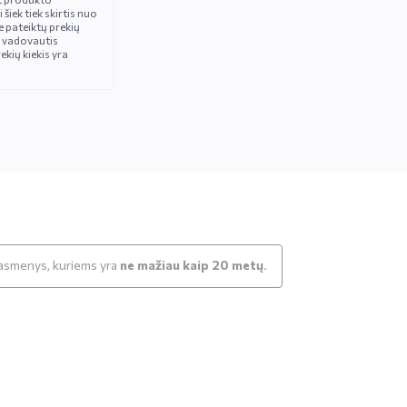
iek tiek skirtis nuo
 pateiktų prekių
 vadovautis
ekių kiekis yra
k asmenys, kuriems yra
ne mažiau kaip 20 metų
.