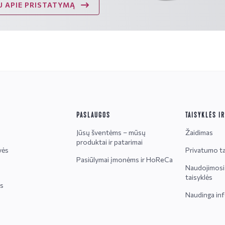
 APIE PRISTATYMĄ
PASLAUGOS
TAISYKLĖS I
Jūsų šventėms – mūsų
Žaidimas
produktai ir patarimai
vės
Privatumo ta
Pasiūlymai įmonėms ir HoReCa
Naudojimosi 
taisyklės
is
Naudinga inf