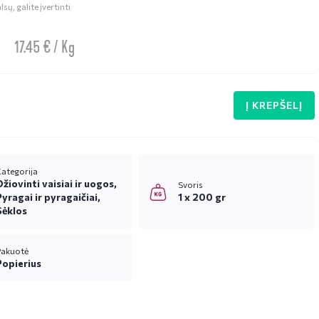
sų, galite įvertinti
17.45 € / Kg
Į KREPŠELĮ
ategorija
Džiovinti vaisiai ir uogos,
Svoris
Pyragai ir pyragaičiai,
1 x 200 gr
Sėklos
Pakuotė
Popierius