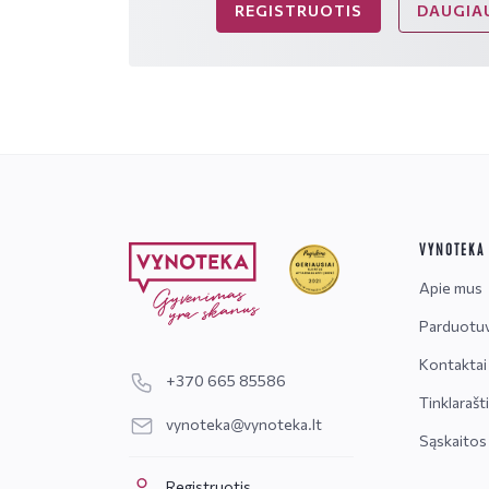
REGISTRUOTIS
DAUGIAU
VYNOTEKA
Apie mus
Parduotu
Kontaktai
+370 665 85586
Tinklarašt
vynoteka@vynoteka.lt
Sąskaitos
Registruotis