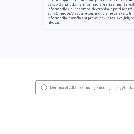
pakuotės nurodoma informacija yra išsamesnė ir gali š
informacijos, nurodomos elektroninėje parduotuvėje
aprašymuose. Visada rekomenduojame perskaityti ir
informacija, esančia ant prekės pakuotės. Akcijinių pr
ribotas.
Dėmesio!
Alkoholinius gėrimus gali įsigyti ti