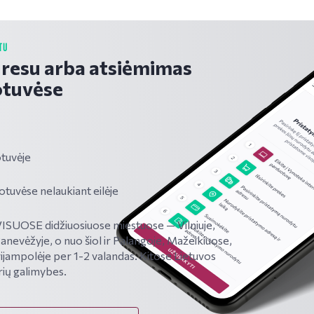
TU
dresu arba atsiėmimas
tuvėse
tuvėje
vėse nelaukiant eilėje
SUOSE didžiuosiuose miestuose — Vilniuje,
Panevėžyje, o nuo šiol ir Palangoje, Mažeikiuose,
ijampolėje per 1-2 valandas. Kitose Lietuvos
rių galimybes.