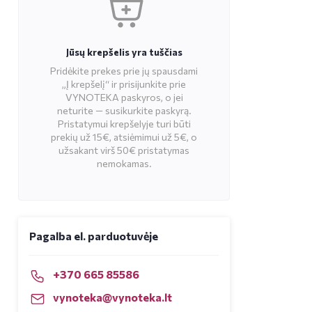
Jūsų krepšelis yra tuščias
Pridėkite prekes prie jų spausdami
„Į krepšelį“ ir prisijunkite prie
VYNOTEKA paskyros, o jei
neturite — susikurkite paskyrą.
Pristatymui krepšelyje turi būti
prekių už 15€, atsiėmimui už 5€, o
užsakant virš 50€ pristatymas
nemokamas.
Pagalba el. parduotuvėje
+370 665 85586
vynoteka@vynoteka.lt