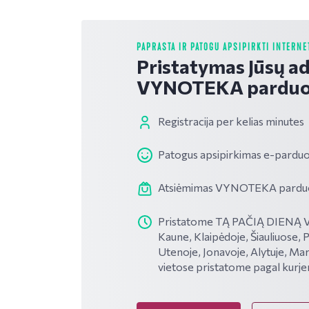
PAPRASTA IR PATOGU APSIPIRKTI INTERNE
Pristatymas Jūsų a
VYNOTEKA parduo
Registracija per kelias minutes
Patogus apsipirkimas e-parduo
Atsiėmimas VYNOTEKA parduotu
Pristatome TĄ PAČIĄ DIENĄ VI
Kaune, Klaipėdoje, Šiauliuose, 
Utenoje, Jonavoje, Alytuje, Mar
vietose pristatome pagal kurje