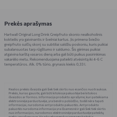
Prekės aprašymas
Hartwall Original Long Drink Greipfruto skonio nealkoholinis
kokteilis yra gaivinantis ir švelniai kartus. Jis primena šviežio
greipfruto sulčių skonį su subtiliai saldžiu poskoniu, kuris puikiai
subalansuotas tarp rūgštumo ir saldumo. Šis gėrimas puikiai
atgaivina karštą vasaros dieną arba gali būti puikus pasirinkimas
vakarėlio metu. Rekomenduojama pateikti atvėsintą iki 4-6 C
temperatūros. Alk. 0% tūrio, grynasis kiekis 0,33 l.
Realios prekės išvaizda gali šiek tiek skirtis nuo esančios nuotraukoje.
Prekės, kurias gausite, gali būti kitokioje pakuotėje bei kitokios
išvaizdos ar formos. Informacija produkto aprašyme, kuri pateikiama
elektroninėje parduotuvėje, yra bendro pobūdžio, todėl nėra tapati
informacijai, nurodomai ant produkto pakuotės. Ant produkto
pakuotės nurodoma informacija yra išsamesnė ir gali šiek tiek skirtis
nuo informacijos, nurodomos elektroninėje parduotuvėje pateiktų
prekių aprašymuose. Visada rekomenduojame perskaityti ir