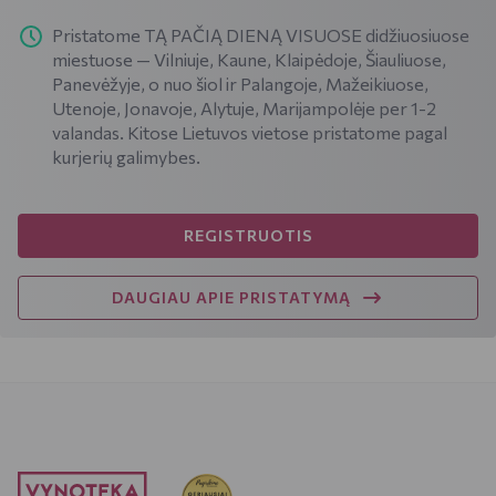
Pristatome TĄ PAČIĄ DIENĄ VISUOSE didžiuosiuose
miestuose — Vilniuje, Kaune, Klaipėdoje, Šiauliuose,
Panevėžyje, o nuo šiol ir Palangoje, Mažeikiuose,
Utenoje, Jonavoje, Alytuje, Marijampolėje per 1-2
valandas. Kitose Lietuvos vietose pristatome pagal
kurjerių galimybes.
REGISTRUOTIS
DAUGIAU APIE PRISTATYMĄ