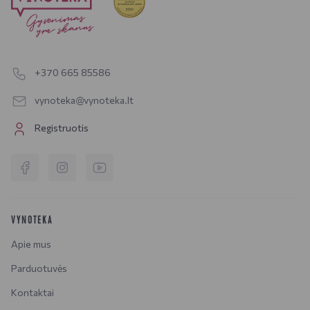
+370 665 85586
vynoteka@vynoteka.lt
Registruotis
VYNOTEKA
Apie mus
Parduotuvės
Kontaktai