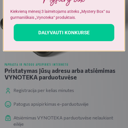
Kiekvieną mėnesį 3 laimėtojams atiteks „Mystery Box“ su
gurmaniškais „Vynoteka“ produktais.
DALYVAUTI KONKURSE
PAPRASTA IR PATOGU APSIPIRKTI INTERNETU
Pristatymas Jūsų adresu arba atsiėmimas
VYNOTEKA parduotuvėse
Registracija per kelias minutes
Patogus apsipirkimas e-parduotuvėje
Atsiėmimas VYNOTEKA parduotuvėse nelaukiant
eilėje