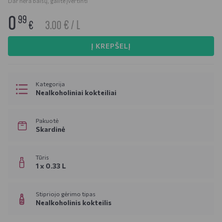
Dar nėra balsų, galite įvertinti
0
99
3.00 € / L
€
Į KREPŠELĮ
Kategorija
Nealkoholiniai kokteiliai
Pakuotė
Skardinė
Tūris
1 x 0.33 L
Stipriojo gėrimo tipas
Nealkoholinis kokteilis