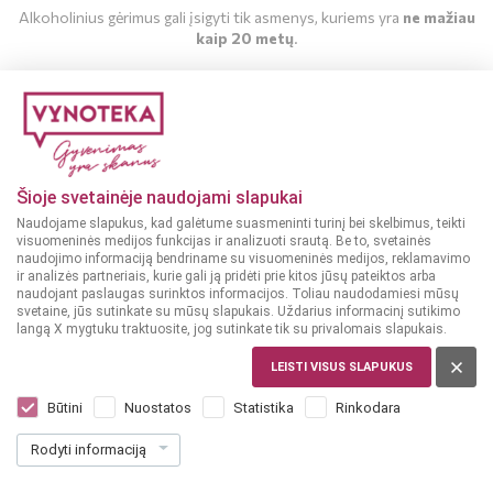
Alkoholinius gėrimus gali įsigyti tik asmenys, kuriems yra
ne mažiau
kaip 20 metų
.
MAN YRA 20 METŲ
MAN NĖRA 20 METŲ
Šioje svetainėje naudojami slapukai
Naudojame slapukus, kad galėtume suasmeninti turinį bei skelbimus, teikti
visuomeninės medijos funkcijas ir analizuoti srautą. Be to, svetainės
naudojimo informaciją bendriname su visuomeninės medijos, reklamavimo
ir analizės partneriais, kurie gali ją pridėti prie kitos jūsų pateiktos arba
naudojant paslaugas surinktos informacijos. Toliau naudodamiesi mūsų
svetaine, jūs sutinkate su mūsų slapukais. Uždarius informacinį sutikimo
langą X mygtuku traktuosite, jog sutinkate tik su privalomais slapukais.
ARMĖNIJA
Gusan 5YO 0,5 L
LEISTI VISUS SLAPUKUS
Dar nėra balsų, galite įvertinti
Būtini
Nuostatos
Statistika
Rinkodara
15
99
Rodyti informaciją
31.98 € / L
€