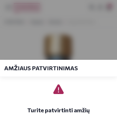
0
VYNOTEKA
Stiprieji
Brendis
Gusan 5YO 0,5 L
AMŽIAUS PATVIRTINIMAS
Turite patvirtinti amžių