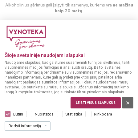
Alkoholinius gėrimus gali įsigyti tik asmenys, kuriems yra
ne mažiau
kaip 20 metų
.
MAN YRA 20 METŲ
MAN NĖRA 20 METŲ
Šioje svetainėje naudojami slapukai
Naudojame slapukus, kad galėtume suasmeninti turinį bei skelbimus, teikti
visuomeninės medijos funkcijas ir analizuoti srautą. Be to, svetainės
naudojimo informaciją bendriname su visuomeninės medijos, reklamavimo
ir analizės partneriais, kurie gali ją pridėti prie kitos jūsų pateiktos arba
naudojant paslaugas surinktos informacijos. Toliau naudodamiesi mūsų
svetaine, jūs sutinkate su mūsų slapukais. Uždarius informacinį sutikimo
langą X mygtuku traktuosite, jog sutinkate tik su privalomais slapukais.
LEISTI VISUS SLAPUKUS
LIETUVA
Gubernija Ekstra Lager 4x0,568 l
Būtini
Nuostatos
Statistika
Rinkodara
Dar nėra balsų, galite įvertinti
Rodyti informaciją
5
49
2.42 € / L
€