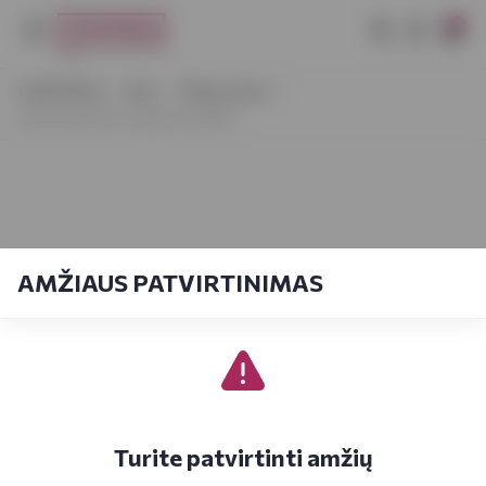
0
VYNOTEKA
Alus
Šviesus alus
Gubernija Ekstra Lager 4x0,568 l
AMŽIAUS PATVIRTINIMAS
Turite patvirtinti amžių