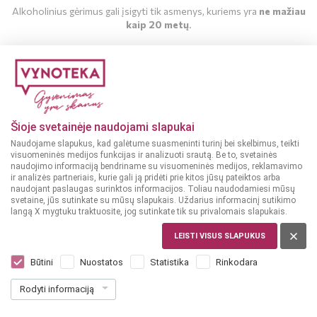
Alkoholinius gėrimus gali įsigyti tik asmenys, kuriems yra
ne mažiau
kaip 20 metų
.
MAN YRA 20 METŲ
MAN NĖRA 20 METŲ
Šioje svetainėje naudojami slapukai
Naudojame slapukus, kad galėtume suasmeninti turinį bei skelbimus, teikti
visuomeninės medijos funkcijas ir analizuoti srautą. Be to, svetainės
naudojimo informaciją bendriname su visuomeninės medijos, reklamavimo
ir analizės partneriais, kurie gali ją pridėti prie kitos jūsų pateiktos arba
naudojant paslaugas surinktos informacijos. Toliau naudodamiesi mūsų
svetaine, jūs sutinkate su mūsų slapukais. Uždarius informacinį sutikimo
langą X mygtuku traktuosite, jog sutinkate tik su privalomais slapukais.
LATVIJA
Great Blackcurrant 0,5 l
LEISTI VISUS SLAPUKUS
Dar nėra balsų, galite įvertinti
Būtini
Nuostatos
Statistika
Rinkodara
23
49
Rodyti informaciją
46.98 € / L
€