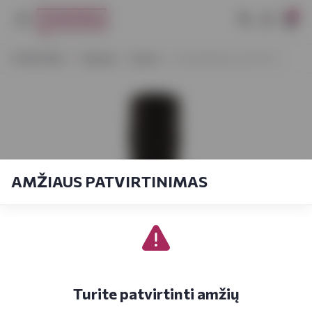
0
VYNOTEKA
Stiprieji
Likeris
Great Blackcurrant 0,5 l
AMŽIAUS PATVIRTINIMAS
Turite patvirtinti amžių