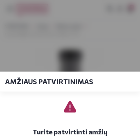
0
VYNOTEKA
Vynas
Ramus vynas
Grave Baglio al Sole Pinot Grigio 0,75 l
AMŽIAUS PATVIRTINIMAS
Turite patvirtinti amžių