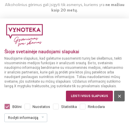
Alkoholinius gėrimus gali įsigyti tik asmenys, kuriems yra
ne mažiau
kaip 20 metų
.
MAN YRA 20 METŲ
MAN NĖRA 20 METŲ
Šioje svetainėje naudojami slapukai
Naudojame slapukus, kad galėtume suasmeninti turinį bei skelbimus, teikti
visuomeninės medijos funkcijas ir analizuoti srautą. Be to, svetainės
naudojimo informaciją bendriname su visuomeninės medijos, reklamavimo
ir analizės partneriais, kurie gali ją pridėti prie kitos jūsų pateiktos arba
naudojant paslaugas surinktos informacijos. Toliau naudodamiesi mūsų
svetaine, jūs sutinkate su mūsų slapukais. Uždarius informacinį sutikimo
langą X mygtuku traktuosite, jog sutinkate tik su privalomais slapukais.
LEISTI VISUS SLAPUKUS
ITALIJA
Grave Baglio al Sole Pinot Grigio 0,75 l
Būtini
Nuostatos
Statistika
Rinkodara
Dar nėra balsų, galite įvertinti
Rodyti informaciją
10
59
14.12 € / L
€