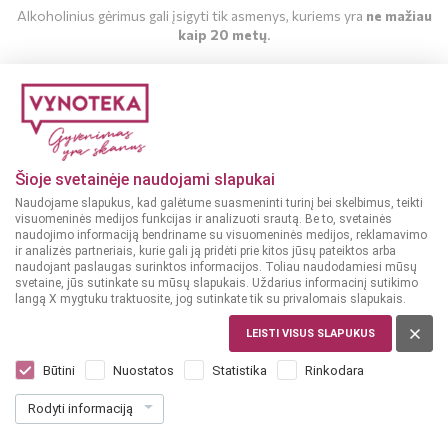
Alkoholinius gėrimus gali įsigyti tik asmenys, kuriems yra
ne mažiau
kaip 20 metų
.
MAN YRA 20 METŲ
MAN NĖRA 20 METŲ
Šioje svetainėje naudojami slapukai
Naudojame slapukus, kad galėtume suasmeninti turinį bei skelbimus, teikti
visuomeninės medijos funkcijas ir analizuoti srautą. Be to, svetainės
naudojimo informaciją bendriname su visuomeninės medijos, reklamavimo
ir analizės partneriais, kurie gali ją pridėti prie kitos jūsų pateiktos arba
naudojant paslaugas surinktos informacijos. Toliau naudodamiesi mūsų
svetaine, jūs sutinkate su mūsų slapukais. Uždarius informacinį sutikimo
langą X mygtuku traktuosite, jog sutinkate tik su privalomais slapukais.
LEISTI VISUS SLAPUKUS
ISPANIJA
Gran Mirador Red Blend 0,75 l
Būtini
Nuostatos
Statistika
Rinkodara
Dar nėra balsų, galite įvertinti
Rodyti informaciją
9
99
13.32 € / L
€