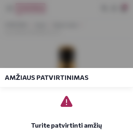
0
VYNOTEKA
Vynas
Ramus vynas
Gran Mirador Red Blend 0,75 l
AMŽIAUS PATVIRTINIMAS
Turite patvirtinti amžių