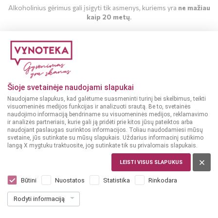
Alkoholinius gėrimus gali įsigyti tik asmenys, kuriems yra
ne mažiau
kaip 20 metų
.
MAN YRA 20 METŲ
MAN NĖRA 20 METŲ
Šioje svetainėje naudojami slapukai
Naudojame slapukus, kad galėtume suasmeninti turinį bei skelbimus, teikti
visuomeninės medijos funkcijas ir analizuoti srautą. Be to, svetainės
naudojimo informaciją bendriname su visuomeninės medijos, reklamavimo
ir analizės partneriais, kurie gali ją pridėti prie kitos jūsų pateiktos arba
naudojant paslaugas surinktos informacijos. Toliau naudodamiesi mūsų
svetaine, jūs sutinkate su mūsų slapukais. Uždarius informacinį sutikimo
langą X mygtuku traktuosite, jog sutinkate tik su privalomais slapukais.
LEISTI VISUS SLAPUKUS
ISPANIJA
Gran Castillo Family Selection Cabernet
Būtini
Nuostatos
Statistika
Rinkodara
Sauvignon Valencia 0,75 l
Rodyti informaciją
Dar nėra balsų, galite įvertinti