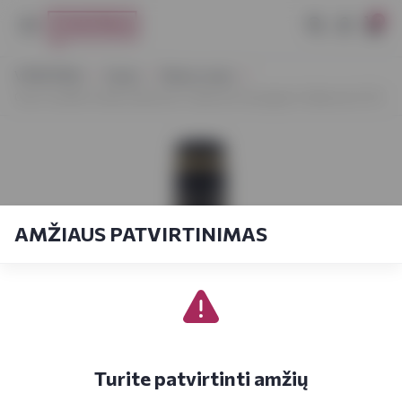
0
VYNOTEKA
Vynas
Ramus vynas
Gran Castillo Family Selection Cabernet Sauvignon Valencia 0,75 l
AMŽIAUS PATVIRTINIMAS
Turite patvirtinti amžių