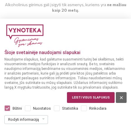
Alkoholinius gėrimus gali įsigyti tik asmenys, kuriems yra
ne mažiau
kaip 20 metų
.
MAN YRA 20 METŲ
MAN NĖRA 20 METŲ
Šioje svetainėje naudojami slapukai
Naudojame slapukus, kad galėtume suasmeninti turinį bei skelbimus, teikti
visuomeninės medijos funkcijas ir analizuoti srautą. Be to, svetainės
naudojimo informaciją bendriname su visuomeninės medijos, reklamavimo
ir analizės partneriais, kurie gali ją pridėti prie kitos jūsų pateiktos arba
naudojant paslaugas surinktos informacijos. Toliau naudodamiesi mūsų
svetaine, jūs sutinkate su mūsų slapukais. Uždarius informacinį sutikimo
langą X mygtuku traktuosite, jog sutinkate tik su privalomais slapukais.
LEISTI VISUS SLAPUKUS
SAKARTVELAS
Golden Fleece Akhasheni 0,75 l
Būtini
Nuostatos
Statistika
Rinkodara
Dar nėra balsų, galite įvertinti
Rodyti informaciją
10
49
13.99 € / L
€