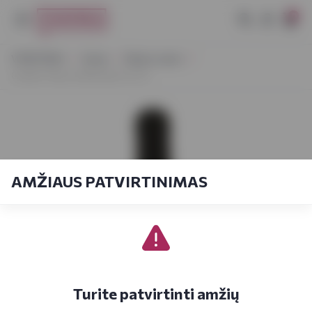
0
VYNOTEKA
Vynas
Ramus vynas
Golden Fleece Akhasheni 0,75 l
AMŽIAUS PATVIRTINIMAS
Turite patvirtinti amžių