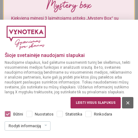
Alkoholinius gėrimus gali įsigyti tik asmenys, kuriems yra
ne mažiau
kaip 20 metų
.
Kiekvieną mėnesį 3 laimėtojams atiteks „Mystery Box“ su
gurmaniškais „Vynoteka“ produktais.
MAN YRA 20 METŲ
DALYVAUTI KONKURSE
MAN NĖRA 20 METŲ
Šioje svetainėje naudojami slapukai
Naudojame slapukus, kad galėtume suasmeninti turinį bei skelbimus, teikti
visuomeninės medijos funkcijas ir analizuoti srautą. Be to, svetainės
naudojimo informaciją bendriname su visuomeninės medijos, reklamavimo
ir analizės partneriais, kurie gali ją pridėti prie kitos jūsų pateiktos arba
naudojant paslaugas surinktos informacijos. Toliau naudodamiesi mūsų
svetaine, jūs sutinkate su mūsų slapukais. Uždarius informacinį sutikimo
langą X mygtuku traktuosite, jog sutinkate tik su privalomais slapukais.
LEISTI VISUS SLAPUKUS
DIDŽIOJI BRITANIJA
Glend Silver's Blended Malt 3YO 0,7 l
Būtini
Nuostatos
Statistika
Rinkodara
Dar nėra balsų, galite įvertinti
Rodyti informaciją
21
49
30.70 € / L
€