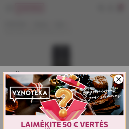
0
VYNOTEKA
Stiprieji
Viskis
Glend Silver's Blended Malt 3YO 0,7 l
AMŽIAUS PATVIRTINIMAS
Turite patvirtinti amžių