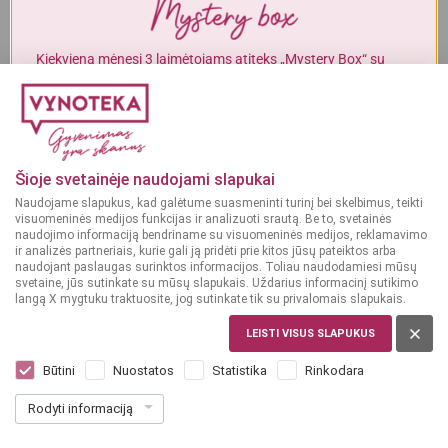
Alkoholinius gėrimus gali įsigyti tik asmenys, kuriems yra
ne mažiau
kaip 20 metų
.
Kiekvieną mėnesį 3 laimėtojams atiteks „Mystery Box“ su
gurmaniškais „Vynoteka“ produktais.
MAN YRA 20 METŲ
DALYVAUTI KONKURSE
MAN NĖRA 20 METŲ
Šioje svetainėje naudojami slapukai
Naudojame slapukus, kad galėtume suasmeninti turinį bei skelbimus, teikti
visuomeninės medijos funkcijas ir analizuoti srautą. Be to, svetainės
naudojimo informaciją bendriname su visuomeninės medijos, reklamavimo
ir analizės partneriais, kurie gali ją pridėti prie kitos jūsų pateiktos arba
naudojant paslaugas surinktos informacijos. Toliau naudodamiesi mūsų
svetaine, jūs sutinkate su mūsų slapukais. Uždarius informacinį sutikimo
langą X mygtuku traktuosite, jog sutinkate tik su privalomais slapukais.
LEISTI VISUS SLAPUKUS
DIDŽIOJI BRITANIJA
Glend Silver's Blended Malt 12YO 0,7 l
Būtini
Nuostatos
Statistika
Rinkodara
Dar nėra balsų, galite įvertinti
Rodyti informaciją
42
99
61.41 € / L
€