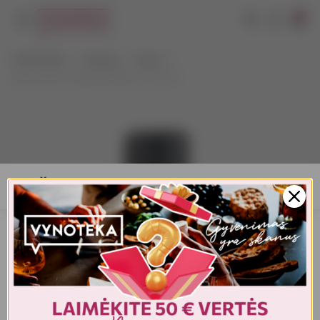
0
VYNOTEKA
Stiprieji
Viskis
Glend Silver's Blended Malt 12YO 0,7 l
AMŽIAUS PATVIRTINIMAS
Turite patvirtinti amžių