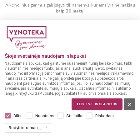
Alkoholinius gėrimus gali įsigyti tik asmenys, kuriems yra
ne mažiau
kaip 20 metų
.
MAN YRA 20 METŲ
MAN NĖRA 20 METŲ
Šioje svetainėje naudojami slapukai
Naudojame slapukus, kad galėtume suasmeninti turinį bei skelbimus, teikti
visuomeninės medijos funkcijas ir analizuoti srautą. Be to, svetainės
naudojimo informaciją bendriname su visuomeninės medijos, reklamavimo
ir analizės partneriais, kurie gali ją pridėti prie kitos jūsų pateiktos arba
naudojant paslaugas surinktos informacijos. Toliau naudodamiesi mūsų
svetaine, jūs sutinkate su mūsų slapukais. Uždarius informacinį sutikimo
langą X mygtuku traktuosite, jog sutinkate tik su privalomais slapukais.
LEISTI VISUS SLAPUKUS
DIDŽIOJI BRITANIJA, ŠKOTIJA
Glen Angel Blended Scotch Smoky 3YO
Būtini
Nuostatos
Statistika
Rinkodara
0,7 L
Rodyti informaciją
Dar nėra balsų, galite įvertinti