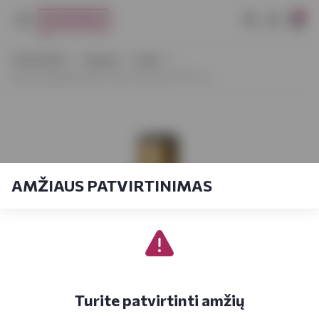
0
VYNOTEKA
Stiprieji
Viskis
Glen Angel Blended Scotch Smoky 3YO 0,7 L
AMŽIAUS PATVIRTINIMAS
Turite patvirtinti amžių