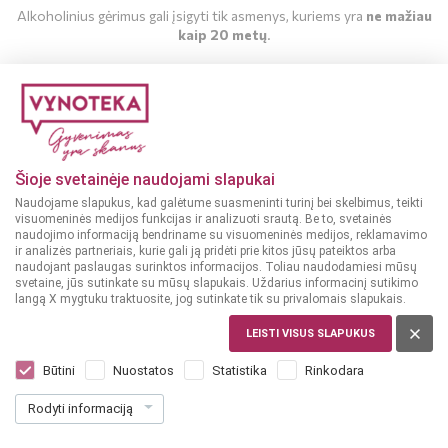
Alkoholinius gėrimus gali įsigyti tik asmenys, kuriems yra
ne mažiau
kaip 20 metų
.
MAN YRA 20 METŲ
MAN NĖRA 20 METŲ
Šioje svetainėje naudojami slapukai
Naudojame slapukus, kad galėtume suasmeninti turinį bei skelbimus, teikti
visuomeninės medijos funkcijas ir analizuoti srautą. Be to, svetainės
naudojimo informaciją bendriname su visuomeninės medijos, reklamavimo
ir analizės partneriais, kurie gali ją pridėti prie kitos jūsų pateiktos arba
naudojant paslaugas surinktos informacijos. Toliau naudodamiesi mūsų
svetaine, jūs sutinkate su mūsų slapukais. Uždarius informacinį sutikimo
langą X mygtuku traktuosite, jog sutinkate tik su privalomais slapukais.
LEISTI VISUS SLAPUKUS
LIETUVA
Gintaro Sino Raudonasis sausas uogų
Būtini
Nuostatos
Statistika
Rinkodara
vynas 0,75 L
Rodyti informaciją
Dar nėra balsų, galite įvertinti