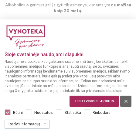
Alkoholinius gėrimus gali įsigyti tik asmenys, kuriems yra
ne mažiau
kaip 20 metų
.
MAN YRA 20 METŲ
MAN NĖRA 20 METŲ
Šioje svetainėje naudojami slapukai
Naudojame slapukus, kad galėtume suasmeninti turinį bei skelbimus, teikti
visuomeninės medijos funkcijas ir analizuoti srautą. Be to, svetainės
naudojimo informaciją bendriname su visuomeninės medijos, reklamavimo
ir analizės partneriais, kurie gali ją pridėti prie kitos jūsų pateiktos arba
naudojant paslaugas surinktos informacijos. Toliau naudodamiesi mūsų
svetaine, jūs sutinkate su mūsų slapukais. Uždarius informacinį sutikimo
langą X mygtuku traktuosite, jog sutinkate tik su privalomais slapukais.
LEISTI VISUS SLAPUKUS
ITALIJA
Ghisu Vermentino Di Gallura DOCG 0,75
Būtini
Nuostatos
Statistika
Rinkodara
L
Rodyti informaciją
Dar nėra balsų, galite įvertinti