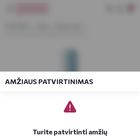
0
VYNOTEKA
Vynas
Ramus vynas
Ghisu Vermentino Di Gallura DOCG 0,75 L
AMŽIAUS PATVIRTINIMAS
Turite patvirtinti amžių