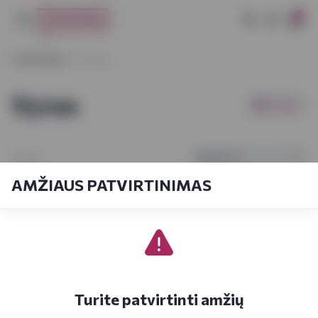
0
VYNOTEKA
Vynas
Vynas
Filtrai
Pagal kainą
1-8
iš
8
AMŽIAUS PATVIRTINIMAS
Turite patvirtinti amžių