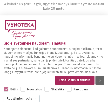
Alkoholinius gėrimus gali įsigyti tik asmenys, kuriems yra
ne mažiau
kaip 20 metų
.
MAN YRA 20 METŲ
Sausas vynas
Labai sausas/Briut
MAN NĖRA 20 METŲ
nature vynas
PRANCŪZIJA,
11%
12%
Šioje svetainėje naudojami slapukai
ITALIJA,
VENETO
CHAMPAGNE
Naudojame slapukus, kad galėtume suasmeninti turinį bei skelbimus, teikti
Montelvini Promosso
Jeeper Grand
visuomeninės medijos funkcijas ir analizuoti srautą. Be to, svetainės
Prosecco Extra Dry
Assemblage 0,75 L
naudojimo informaciją bendriname su visuomeninės medijos, reklamavimo
0,75 L
ir analizės partneriais, kurie gali ją pridėti prie kitos jūsų pateiktos arba
naudojant paslaugas surinktos informacijos. Toliau naudodamiesi mūsų
(1)
(1)
svetaine, jūs sutinkate su mūsų slapukais. Uždarius informacinį sutikimo
12
35
99
99
langą X mygtuku traktuosite, jog sutinkate tik su privalomais slapukais.
€
€
LEISTI VISUS SLAPUKUS
17.32 € / L
47.99 € / L
Būtini
Nuostatos
Statistika
Rinkodara
Į KREPŠELĮ
Į KREPŠELĮ
Rodyti informaciją