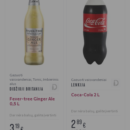
Gazuoti
vaisvandeniai
,
Tonic
,
Imbierinis
Gazuoti vaisvandeniai
alus
LENKIJA
DIDŽIOJI BRITANIJA
Coca-Cola 2 L
Fever-tree Ginger Ale
0,5 L
Dar nėra balsų, galite įvertinti
Dar nėra balsų, galite įvertinti
2
89
3
€
19
€