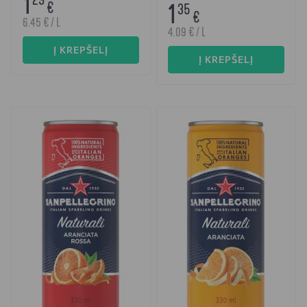
1
1
€
35
€
6.45 € / L
4.09 € / L
Į KREPŠELĮ
Į KREPŠELĮ