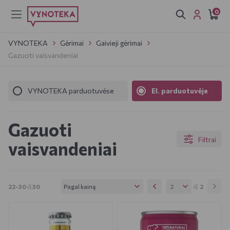
0
VYNOTEKA
Gėrimai
Gaivieji gėrimai
Gazuoti vaisvandeniai
VYNOTEKA parduotuvėse
El. parduotuvėje
Gazuoti
Filtrai
vaisvandeniai
Pagal kainą
2
22-30
iš
30
iš
2