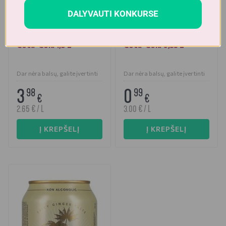
DALYVAUTI KONKURSE
Gazuoti vaisvandeniai
Gazuoti vaisvandeniai
LENKIJA
LENKIJA
Coca-Cola 1,5 L
Coca-Cola 0,33 L
Dar nėra balsų, galite įvertinti
Dar nėra balsų, galite įvertinti
3
0
98
99
€
€
2.65 € / L
3.00 € / L
Į KREPŠELĮ
Į KREPŠELĮ