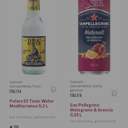
Gazuoti
Gazuoti
vaisvandeniai
,
Sulčių
vaisvandeniai
,
Tonic
gėrimas
ITALIJA
ITALIJA
Polara 53 Tonic Water
San Pellegrino
Mediterranea 0,2 L
Melograno & Arancia
0,33 L
Dar nėra balsų, galite įvertinti
Dar nėra balsų, galite įvertinti
29