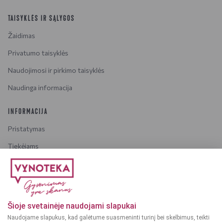
TAISYKLĖS IR SĄLYGOS
Žaidimas
Privatumo taisyklės
Naudojimosi ir pirkimo taisyklės
Naudinga informacija
INFORMACIJA
Pristatymas
Tiekėjams
Karjera
Dažniausiai užduodami klausimai
Šioje svetainėje naudojami slapukai
Dėmesio!
Alkoholinius gėrimus gali įsigyti tik asmenys,
Naudojame slapukus, kad galėtume suasmeninti turinį bei skelbimus, teikti
kuriems yra
ne mažiau kaip 20 metų
.