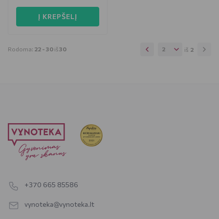
Į KREPŠELĮ
Rodoma:
22 -
30
iš
30
2
iš
2
+370 665 85586
vynoteka@vynoteka.lt