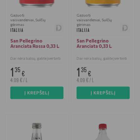
Gazuoti
Gazuoti
vaisvandeniai
,
Sulčių
vaisvandeniai
,
Sulčių
gėrimas
gėrimas
ITALIJA
ITALIJA
San Pellegrino
San Pellegrino
Aranciata Rossa 0,33 L
Aranciata 0,33 L
Dar nėra balsų, galite įvertinti
Dar nėra balsų, galite įvertinti
1
1
35
35
€
€
4.09 € / L
4.09 € / L
Į KREPŠELĮ
Į KREPŠELĮ