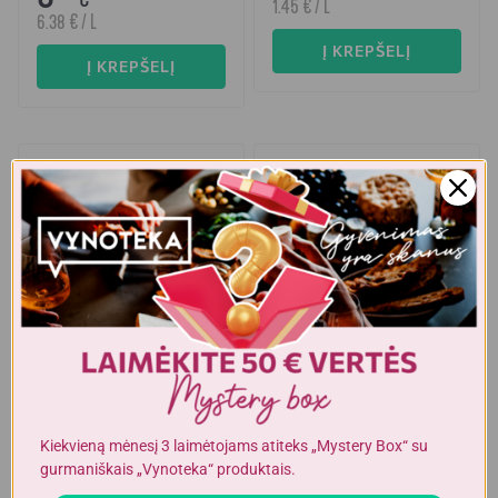
1.45 € / L
6.38 € / L
Į KREPŠELĮ
Į KREPŠELĮ
Kiekvieną mėnesį 3 laimėtojams atiteks „Mystery Box“ su
gurmaniškais „Vynoteka“ produktais.