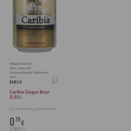
Nealkoholinis
alus
,
Gazuoti
vaisvandeniai
,
Imbierinis
alus
DANIJA
Caribia Ginger Beer
0,33 L
Dar nėra balsų, galite įvertinti
0
79
€
2.39 € / L