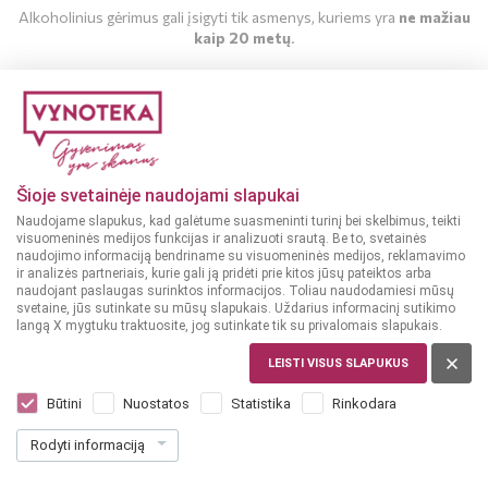
Alkoholinius gėrimus gali įsigyti tik asmenys, kuriems yra
ne mažiau
kaip 20 metų
.
MAN YRA 20 METŲ
MAN NĖRA 20 METŲ
Šioje svetainėje naudojami slapukai
Naudojame slapukus, kad galėtume suasmeninti turinį bei skelbimus, teikti
visuomeninės medijos funkcijas ir analizuoti srautą. Be to, svetainės
naudojimo informaciją bendriname su visuomeninės medijos, reklamavimo
ir analizės partneriais, kurie gali ją pridėti prie kitos jūsų pateiktos arba
naudojant paslaugas surinktos informacijos. Toliau naudodamiesi mūsų
svetaine, jūs sutinkate su mūsų slapukais. Uždarius informacinį sutikimo
langą X mygtuku traktuosite, jog sutinkate tik su privalomais slapukais.
LEISTI VISUS SLAPUKUS
JAV
Four Roses Single Barrel Bourbon 0,7 l
Būtini
Nuostatos
Statistika
Rinkodara
Dar nėra balsų, galite įvertinti
Rodyti informaciją
35
99
51.41 € / L
€