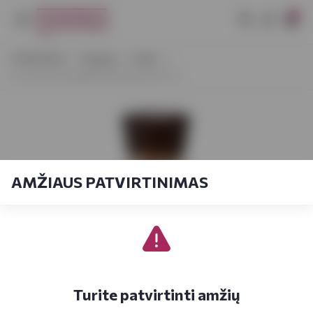
0
VYNOTEKA
Stiprieji
Viskis
Four Roses Single Barrel Bourbon 0,7 l
AMŽIAUS PATVIRTINIMAS
Turite patvirtinti amžių