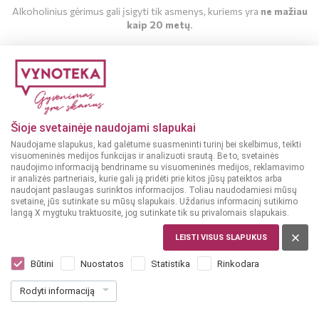
Alkoholinius gėrimus gali įsigyti tik asmenys, kuriems yra
ne mažiau
kaip 20 metų
.
MAN YRA 20 METŲ
MAN NĖRA 20 METŲ
Šioje svetainėje naudojami slapukai
Naudojame slapukus, kad galėtume suasmeninti turinį bei skelbimus, teikti
visuomeninės medijos funkcijas ir analizuoti srautą. Be to, svetainės
naudojimo informaciją bendriname su visuomeninės medijos, reklamavimo
ir analizės partneriais, kurie gali ją pridėti prie kitos jūsų pateiktos arba
naudojant paslaugas surinktos informacijos. Toliau naudodamiesi mūsų
svetaine, jūs sutinkate su mūsų slapukais. Uždarius informacinį sutikimo
langą X mygtuku traktuosite, jog sutinkate tik su privalomais slapukais.
LEISTI VISUS SLAPUKUS
NICARAGUA
Flor de Caña Gran Reserva 7YO 0,7 L
Būtini
Nuostatos
Statistika
Rinkodara
Dar nėra balsų, galite įvertinti
Rodyti informaciją
23
99
34.27 € / L
€