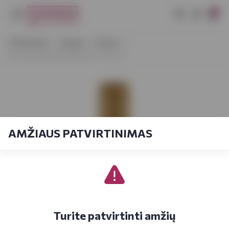
0
VYNOTEKA
Stiprieji
Romas
Flor de Caña Gran Reserva 7YO 0,7 L
AMŽIAUS PATVIRTINIMAS
Turite patvirtinti amžių