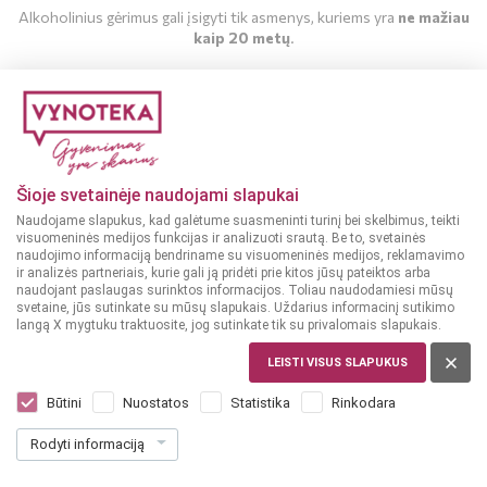
Alkoholinius gėrimus gali įsigyti tik asmenys, kuriems yra
ne mažiau
kaip 20 metų
.
MAN YRA 20 METŲ
MAN NĖRA 20 METŲ
Šioje svetainėje naudojami slapukai
Naudojame slapukus, kad galėtume suasmeninti turinį bei skelbimus, teikti
visuomeninės medijos funkcijas ir analizuoti srautą. Be to, svetainės
naudojimo informaciją bendriname su visuomeninės medijos, reklamavimo
ir analizės partneriais, kurie gali ją pridėti prie kitos jūsų pateiktos arba
naudojant paslaugas surinktos informacijos. Toliau naudodamiesi mūsų
svetaine, jūs sutinkate su mūsų slapukais. Uždarius informacinį sutikimo
langą X mygtuku traktuosite, jog sutinkate tik su privalomais slapukais.
LIETUVA
Firminė 0,5 L
LEISTI VISUS SLAPUKUS
Dar nėra balsų, galite įvertinti
Būtini
Nuostatos
Statistika
Rinkodara
14
69
Rodyti informaciją
29.38 € / L
€