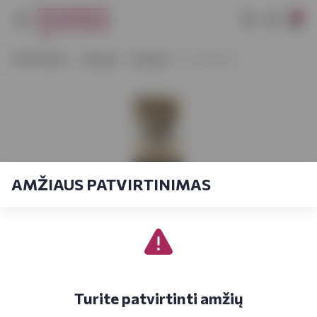
0
VYNOTEKA
Stiprieji
Degtinė
Firminė 0,5 L
AMŽIAUS PATVIRTINIMAS
Turite patvirtinti amžių