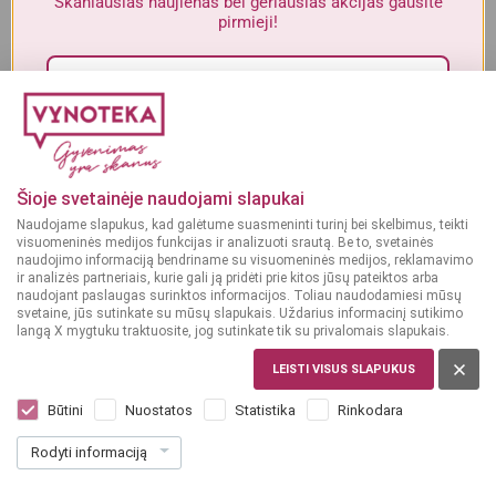
Skaniausias naujienas bei geriausias akcijas gausite
Alkoholinius gėrimus gali įsigyti tik asmenys, kuriems yra
ne mažiau
pirmieji!
kaip 20 metų
.
MAN YRA 20 METŲ
Sutinku su„Vynoteka“
privatumo politika
.
MAN NĖRA 20 METŲ
Paspausdamas patvirtinu, kad sutinku, kad mano duomenys būtų tvarkomi tiesioginės
rinkodaros tikslu ir kad esu susipažinęs su privatumo politikoje numatytomis tvarkymo
Šioje svetainėje naudojami slapukai
sąlygomis*
Naudojame slapukus, kad galėtume suasmeninti turinį bei skelbimus, teikti
visuomeninės medijos funkcijas ir analizuoti srautą. Be to, svetainės
PRENUMERUOTI
naudojimo informaciją bendriname su visuomeninės medijos, reklamavimo
ir analizės partneriais, kurie gali ją pridėti prie kitos jūsų pateiktos arba
naudojant paslaugas surinktos informacijos. Toliau naudodamiesi mūsų
svetaine, jūs sutinkate su mūsų slapukais. Uždarius informacinį sutikimo
langą X mygtuku traktuosite, jog sutinkate tik su privalomais slapukais.
LEISTI VISUS SLAPUKUS
ARGENTINA
Finca Los Primos Rose 0,75 l
Būtini
Nuostatos
Statistika
Rinkodara
Dar nėra balsų, galite įvertinti
Rodyti informaciją
7
49
9.99 € / L
€