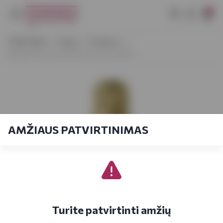
0
VYNOTEKA
Vynas
Prosecco
Filipetti Prosecco DOC Extra Dry 0,375 L
AMŽIAUS PATVIRTINIMAS
Turite patvirtinti amžių