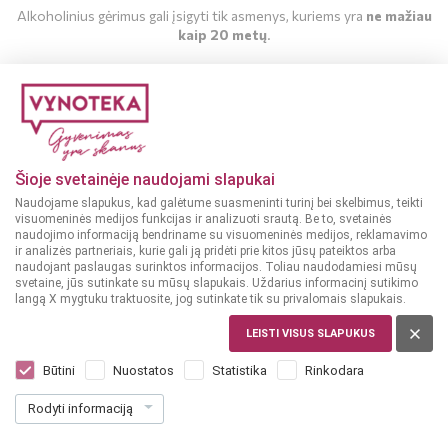
Alkoholinius gėrimus gali įsigyti tik asmenys, kuriems yra
ne mažiau
kaip 20 metų
.
MAN YRA 20 METŲ
MAN NĖRA 20 METŲ
Šioje svetainėje naudojami slapukai
Naudojame slapukus, kad galėtume suasmeninti turinį bei skelbimus, teikti
visuomeninės medijos funkcijas ir analizuoti srautą. Be to, svetainės
naudojimo informaciją bendriname su visuomeninės medijos, reklamavimo
ir analizės partneriais, kurie gali ją pridėti prie kitos jūsų pateiktos arba
naudojant paslaugas surinktos informacijos. Toliau naudodamiesi mūsų
svetaine, jūs sutinkate su mūsų slapukais. Uždarius informacinį sutikimo
langą X mygtuku traktuosite, jog sutinkate tik su privalomais slapukais.
LEISTI VISUS SLAPUKUS
ITALIJA, VENETO
Filipetti Prosecco DOC Extra Dry 0,375 L
Būtini
Nuostatos
Statistika
Rinkodara
Dar nėra balsų, galite įvertinti
Rodyti informaciją
7
49
19.97 € / L
€