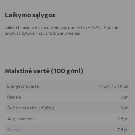
Laikymo sąlygos
Laikyti tamsioje ir sausoje vietoje nuo +8 iki +25 °C. Atidarius
laikyti šaldytuve ir suvartoti per 3 dienas.
Maistinė vertė (100 g/ml)
Energetinė vertė
142 kJ
/
34 Kcal
Riebalai
0 gr
Sočiosios riebalų rūgštys
0 gr
Angliavandeniai
7,8 gr
Cukrus
7,8 gr