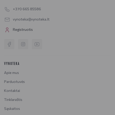
+370 665 85586
vynoteka@vynoteka.lt
Registruotis
VYNOTEKA
Apie mus
Parduotuvės
Kontaktai
Tinklaraštis
Sąskaitos