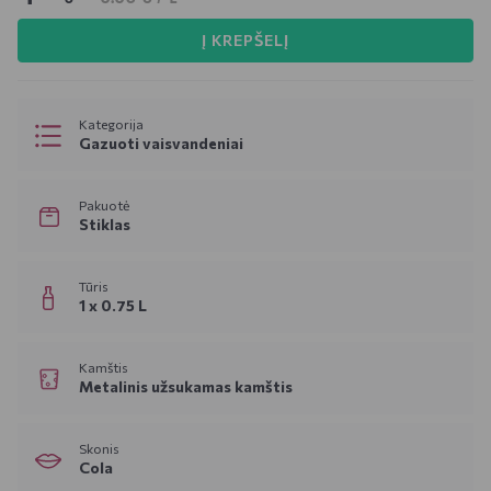
Į KREPŠELĮ
Kategorija
Gazuoti vaisvandeniai
Pakuotė
Stiklas
Tūris
1 x 0.75 L
Kamštis
Metalinis užsukamas kamštis
Skonis
Cola