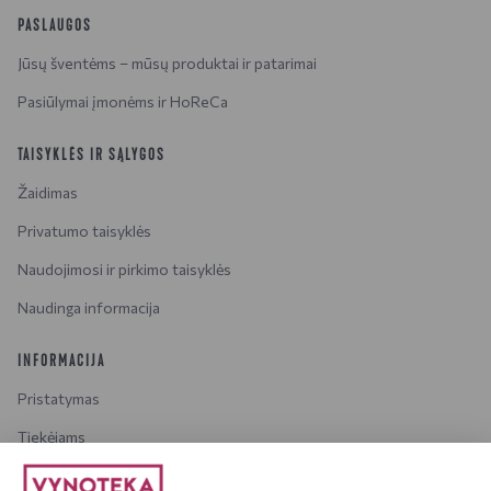
PASLAUGOS
Jūsų šventėms – mūsų produktai ir patarimai
Pasiūlymai įmonėms ir HoReCa
TAISYKLĖS IR SĄLYGOS
Žaidimas
Privatumo taisyklės
Naudojimosi ir pirkimo taisyklės
Naudinga informacija
INFORMACIJA
Pristatymas
Tiekėjams
Karjera