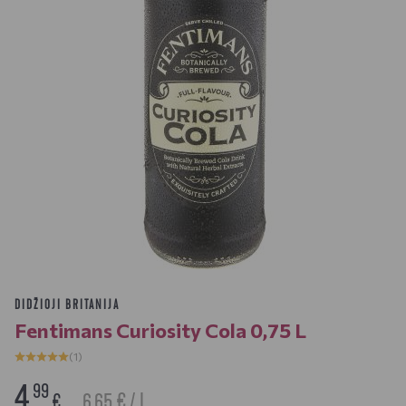
DIDŽIOJI BRITANIJA
Fentimans Curiosity Cola 0,75 L
(1)
4
99
6.65 € / L
€