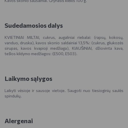
Kavos skonio sausainiai. Grynasis kiekis 100 g.
Sudedamosios dalys
KVIETINIAI MILTAI, cukrus, augaliniai riebalai: (rapsų, kokosų,
vanduo, druska), kavos skonio saldainiai 13,5%: (cukrus, gliukozės
sirupas, kavos kvapioji medžiaga), KIAUŠINIAI, džiovinta kava,
tešlos kildymo medžiagos: (E500, E503).
Laikymo sąlygos
Laikyti vėsioje ir sausoje vietoje. Saugoti nuo tiesioginių saulės
spindulių.
Alergenai