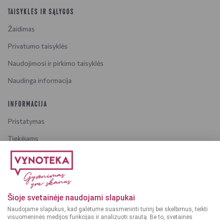
TAISYKLĖS IR SĄLYGOS
Žaidimas
Privatumo taisyklės
Naudojimosi ir pirkimo taisyklės
Naudinga informacija
INFORMACIJA
Pristatymas
Tiekėjams
Karjera
Dažniausiai užduodami klausimai
Šioje svetainėje naudojami slapukai
Dėmesio!
Alkoholinius gėrimus gali įsigyti tik asmenys,
Naudojame slapukus, kad galėtume suasmeninti turinį bei skelbimus, teikti
kuriems yra
ne mažiau kaip 20 metų
.
visuomeninės medijos funkcijas ir analizuoti srautą. Be to, svetainės