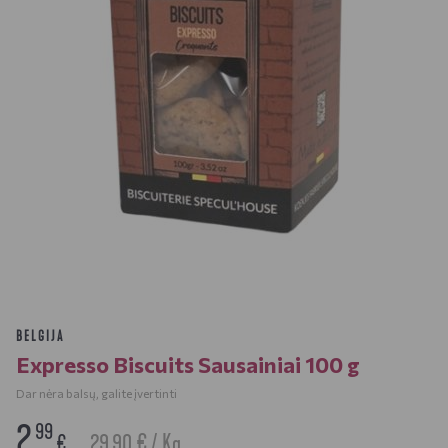
BELGIJA
Expresso Biscuits Sausainiai 100 g
Dar nėra balsų, galite įvertinti
2
99
29.90 € / Kg
€