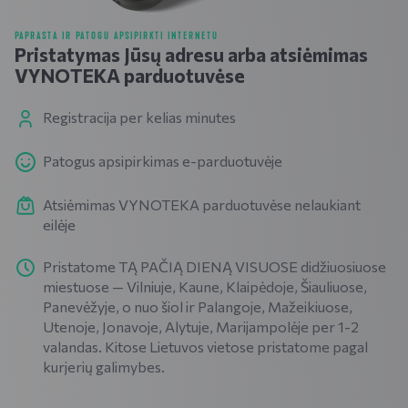
PAPRASTA IR PATOGU APSIPIRKTI INTERNETU
Pristatymas Jūsų adresu arba atsiėmimas
VYNOTEKA parduotuvėse
Registracija per kelias minutes
Patogus apsipirkimas e-parduotuvėje
Atsiėmimas VYNOTEKA parduotuvėse nelaukiant
eilėje
Pristatome TĄ PAČIĄ DIENĄ VISUOSE didžiuosiuose
miestuose — Vilniuje, Kaune, Klaipėdoje, Šiauliuose,
Panevėžyje, o nuo šiol ir Palangoje, Mažeikiuose,
Utenoje, Jonavoje, Alytuje, Marijampolėje per 1-2
valandas. Kitose Lietuvos vietose pristatome pagal
kurjerių galimybes.