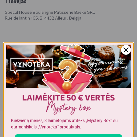
Tiekėjas
Specul House Boulangrie Patisserie Baeke SRL
Rue de lantin 165, B-4432 Alleur , Belgija
Realios prekės išvaizda gali šiek tiek skirtis nuo esančios nuotraukoje.
Prekės, kurias gausite, gali būti kitokioje pakuotėje bei kitokios
išvaizdos ar formos. Informacija produkto aprašyme, kuri pateikiama
elektroninėje parduotuvėje, yra bendro pobūdžio, todėl nėra tapati
informacijai, nurodomai ant produkto pakuotės. Ant produkto
pakuotės nurodoma informacija yra išsamesnė ir gali šiek tiek skirtis
nuo informacijos, nurodomos elektroninėje parduotuvėje pateiktų
prekių aprašymuose. Visada rekomenduojame perskaityti ir
vadovautis informacija, esančia ant prekės pakuotės. Akcijinių prekių
kiekis yra ribotas.
Kiekvieną mėnesį 3 laimėtojams atiteks „Mystery Box“ su
gurmaniškais „Vynoteka“ produktais.
Dėmesio!
Alkoholinius gėrimus gali įsigyti tik asmenys,
kuriems yra
ne mažiau kaip 20 metų
.