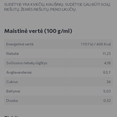
SUDĖTYJE YRA KVIEČIŲ, KIAUŠINIŲ. SUDĖTYJE GALI BŪTI SOJŲ,
RIEŠUTŲ, ŽEMĖS RIEŠUTŲ, PIENO LIKUČIŲ.
Maistinė vertė (100 g/ml)
Energetinė vertė
1707 kJ
/
406 Kcal
Riebalai
11,23
Sočiosios riebalų rūgštys
4,18
Angliavandeniai
63,7
Cukrus
34
Baltymai
5,02
Druska
0,32