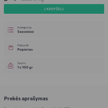
Į KREPŠELĮ
Kategorija
Sausainiai
Pakuotė
Popierius
Svoris
1 x 100 gr
Prekės aprašymas