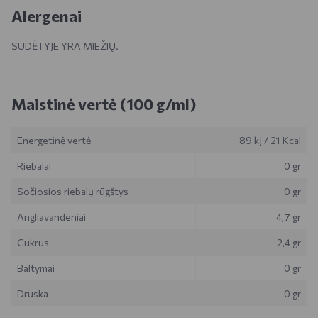
Alergenai
SUDĖTYJE YRA MIEŽIŲ.
Maistinė vertė (100 g/ml)
Energetinė vertė
89 kJ
/
21 Kcal
Riebalai
0 gr
Sočiosios riebalų rūgštys
0 gr
Angliavandeniai
4,7 gr
Cukrus
2,4 gr
Baltymai
0 gr
Druska
0 gr