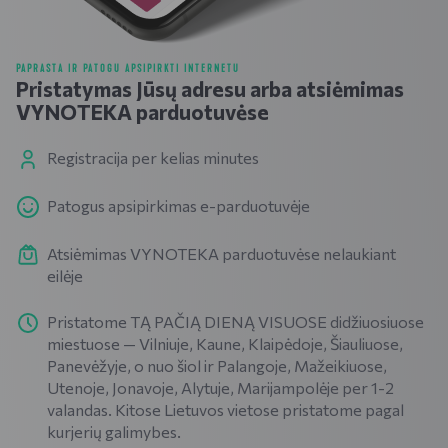
PAPRASTA IR PATOGU APSIPIRKTI INTERNETU
Pristatymas Jūsų adresu arba atsiėmimas
VYNOTEKA parduotuvėse
Registracija per kelias minutes
Patogus apsipirkimas e-parduotuvėje
Atsiėmimas VYNOTEKA parduotuvėse nelaukiant
eilėje
Pristatome TĄ PAČIĄ DIENĄ VISUOSE didžiuosiuose
miestuose — Vilniuje, Kaune, Klaipėdoje, Šiauliuose,
Panevėžyje, o nuo šiol ir Palangoje, Mažeikiuose,
Utenoje, Jonavoje, Alytuje, Marijampolėje per 1-2
valandas. Kitose Lietuvos vietose pristatome pagal
kurjerių galimybes.