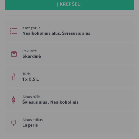
Į KREPŠELĮ
Kategorija
Nealkoholinis alus, Šviesusis alus
Pakuotė
Skardinė
Tūris
1 x 0.5 L
Alaus rūšis
Šviesus alus ,
Nealkoholinis
Alaus stilius
Lageris