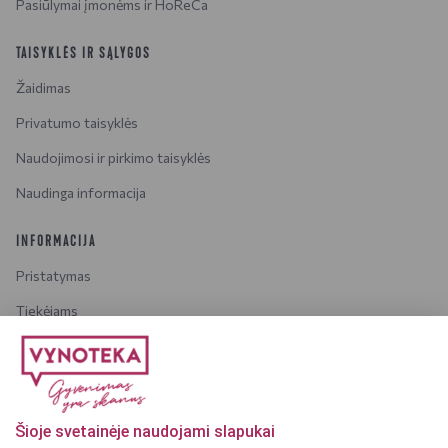
Pasiūlymai įmonėms ir HoReCa
TAISYKLĖS IR SĄLYGOS
Žaidimas
Privatumo taisyklės
Naudojimosi ir pirkimo taisyklės
Naudinga informacija
INFORMACIJA
Pristatymas
Tiekėjams
Karjera
Dažniausiai užduodami klausimai
Šioje svetainėje naudojami slapukai
Dėmesio!
Alkoholinius gėrimus gali įsigyti tik asmenys,