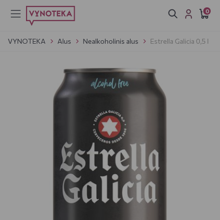
0
VYNOTEKA
Alus
Nealkoholinis alus
Estrella Galicia 0,5 l