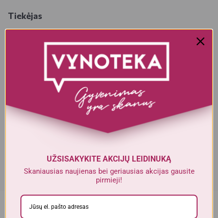
Tiekėjas
UAB MOMENTIN LIETUVA
Paupio g. 28 , Vilnius , Lietuva
Realios prekės išvaizda gali šiek tiek skirtis nuo esančios nuotraukoje.
Prekės, kurias gausite, gali būti kitokioje pakuotėje bei kitokios
išvaizdos ar formos. Informacija produkto aprašyme, kuri pateikiama
elektroninėje parduotuvėje, yra bendro pobūdžio, todėl nėra tapati
informacijai, nurodomai ant produkto pakuotės. Ant produkto
pakuotės nurodoma informacija yra išsamesnė ir gali šiek tiek skirtis
nuo informacijos, nurodomos elektroninėje parduotuvėje pateiktų
prekių aprašymuose. Visada rekomenduojame perskaityti ir
vadovautis informacija, esančia ant prekės pakuotės. Akcijinių prekių
kiekis yra ribotas.
UŽSISAKYKITE AKCIJŲ LEIDINUKĄ
Skaniausias naujienas bei geriausias akcijas gausite
pirmieji!