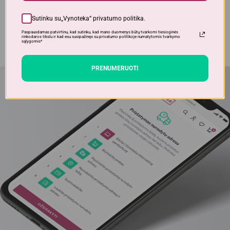
Dėmesio!
Alkoholinius gėrimus gali įsigyti tik asmenys,
kuriems yra
ne mažiau kaip 20 metų
.
Sutinku su„Vynoteka“
privatumo politika
.
Paspausdamas patvirtinu, kad sutinku, kad mano duomenys būtų tvarkomi tiesioginės
rinkodaros tikslu ir kad esu susipažinęs su privatumo politikoje numatytomis tvarkymo
sąlygomis*
PRENUMERUOTI