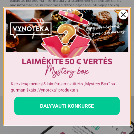
pakuotės nurodoma informacija yra išsamesnė ir gali šiek tiek skirtis
nuo informacijos, nurodomos elektroninėje parduotuvėje pateiktų
prekių aprašymuose. Visada rekomenduojame perskaityti ir
vadovautis informacija, esančia ant prekės pakuotės. Akcijinių prekių
kiekis yra ribotas.
Dėmesio!
Alkoholinius gėrimus gali įsigyti tik asmenys,
kuriems yra
ne mažiau kaip 20 metų
.
Kiekvieną mėnesį 3 laimėtojams atiteks „Mystery Box“ su
gurmaniškais „Vynoteka“ produktais.
DALYVAUTI KONKURSE