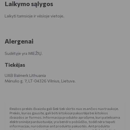
Laikymo sąlygos
Laikyti tamsioje ir vėsioje vietoje.
Alergenai
Sudėtyje yra MIEŽIŲ.
Tiekėjas
UAB Balmerk Lithuania
Mėnulio g. 7, LT-04326 Vilnius, Lietuva.
Realios prekės išvaizda gali šiek tiek skirtis nuo esančios nuotraukoje.
Prekės, kurias gausite, gali būti kitokioje pakuotėje bei kitokios
išvaizdos ar formos. Informacija produkto aprašyme, kuri pateikiama
elektroninėje parduotuvėje, yra bendro pobūdžio, todėl nėra tapati
informacijai, nurodomai ant produkto pakuotės. Ant produkto