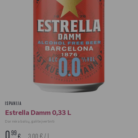
ISPANIJA
Estrella Damm 0,33 L
Dar nėra balsų, galite įvertinti
0
99
3.00 € / L
€