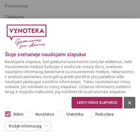
Pristatymas
Tiekėjams
Karjera
Dažniausiai užduodami klausimai
Šioje svetainėje naudojami slapukai
Dėmesio!
Alkoholinius gėrimus gali įsigyti tik asmenys,
Naudojame slapukus, kad galėtume suasmeninti turinį bei skelbimus, teikti
kuriems yra
ne mažiau kaip 20 metų
.
visuomeninės medijos funkcijas ir analizuoti srautą. Be to, svetainės
naudojimo informaciją bendriname su visuomeninės medijos, reklamavimo
ir analizės partneriais, kurie gali ją pridėti prie kitos jūsų pateiktos arba
naudojant paslaugas surinktos informacijos. Toliau naudodamiesi mūsų
svetaine, jūs sutinkate su mūsų slapukais. Uždarius informacinį sutikimo
langą X mygtuku traktuosite, jog sutinkate tik su privalomais slapukais.
© 2025 VYNOTEKA - Visos teisės saugomos
LEISTI VISUS SLAPUKUS
Būtini
Nuostatos
Statistika
Rinkodara
Rodyti informaciją