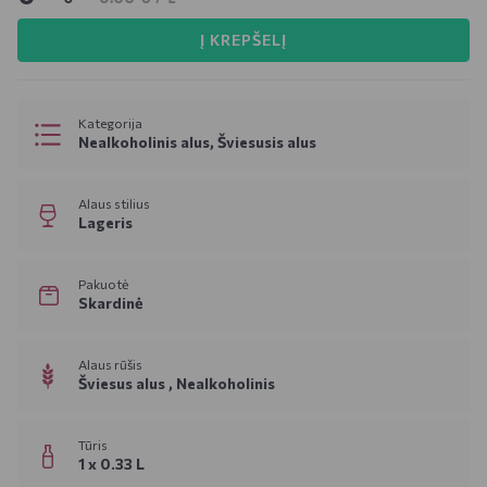
Į KREPŠELĮ
Kategorija
Nealkoholinis alus, Šviesusis alus
Alaus stilius
Lageris
Pakuotė
Skardinė
Alaus rūšis
Šviesus alus ,
Nealkoholinis
Tūris
1 x 0.33 L