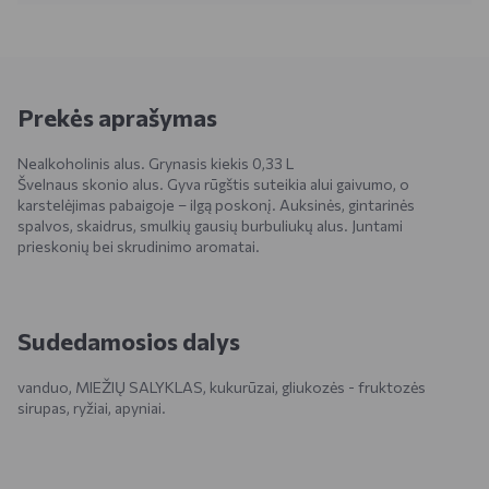
Prekės aprašymas
Nealkoholinis alus. Grynasis kiekis 0,33 L
Švelnaus skonio alus. Gyva rūgštis suteikia alui gaivumo, o
karstelėjimas pabaigoje – ilgą poskonį. Auksinės, gintarinės
spalvos, skaidrus, smulkių gausių burbuliukų alus. Juntami
prieskonių bei skrudinimo aromatai.
Sudedamosios dalys
vanduo, MIEŽIŲ SALYKLAS, kukurūzai, gliukozės - fruktozės
sirupas, ryžiai, apyniai.