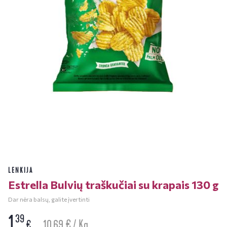
LENKIJA
Estrella Bulvių traškučiai su krapais 130 g
Dar nėra balsų, galite įvertinti
1
39
10.69 € / Kg
€