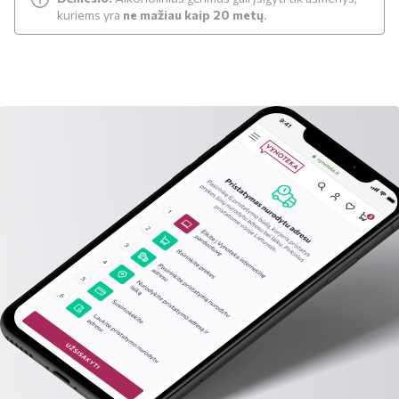
kuriems yra
ne mažiau kaip 20 metų
.