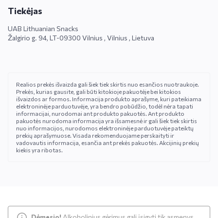
Tiekėjas
UAB Lithuanian Snacks
Žalgirio g. 94, LT-09300 Vilnius , Vilnius , Lietuva
Realios prekės išvaizda gali šiek tiek skirtis nuo esančios nuotraukoje.
Prekės, kurias gausite, gali būti kitokioje pakuotėje bei kitokios
išvaizdos ar formos. Informacija produkto aprašyme, kuri pateikiama
elektroninėje parduotuvėje, yra bendro pobūdžio, todėl nėra tapati
informacijai, nurodomai ant produkto pakuotės. Ant produkto
pakuotės nurodoma informacija yra išsamesnė ir gali šiek tiek skirtis
nuo informacijos, nurodomos elektroninėje parduotuvėje pateiktų
prekių aprašymuose. Visada rekomenduojame perskaityti ir
vadovautis informacija, esančia ant prekės pakuotės. Akcijinių prekių
kiekis yra ribotas.
Dėmesio!
Alkoholinius gėrimus gali įsigyti tik asmenys,