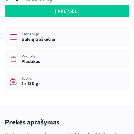
Į KREPŠELĮ
Kategorija
Bulvių traškučiai
Pakuotė
Plastikas
Svoris
1 x 130 gr
Prekės aprašymas