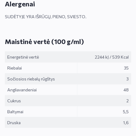
Alergenai
SUDĖTYJE YRA IŠRŪGŲ, PIENO, SVIESTO.
Maistinė vertė (100 g/ml)
Energetinė vertė
2244 kJ
/
539 Kcal
Riebalai
35
Sočiosios riebalų rūgštys
3
Angliavandeniai
48
Cukrus
2
Baltymai
5,5
Druska
1,6