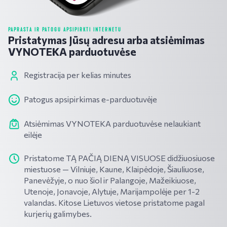
PAPRASTA IR PATOGU APSIPIRKTI INTERNETU
Pristatymas Jūsų adresu arba atsiėmimas
VYNOTEKA parduotuvėse
Registracija per kelias minutes
Patogus apsipirkimas e-parduotuvėje
Atsiėmimas VYNOTEKA parduotuvėse nelaukiant
eilėje
Pristatome TĄ PAČIĄ DIENĄ VISUOSE didžiuosiuose
miestuose — Vilniuje, Kaune, Klaipėdoje, Šiauliuose,
Panevėžyje, o nuo šiol ir Palangoje, Mažeikiuose,
Utenoje, Jonavoje, Alytuje, Marijampolėje per 1-2
valandas. Kitose Lietuvos vietose pristatome pagal
kurjerių galimybes.