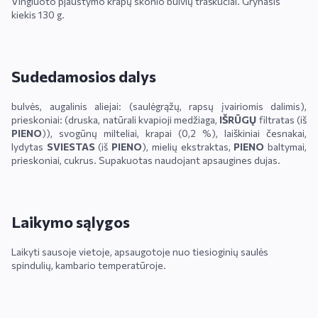
Vingiuoto pjaustymo krapų skonio bulvių traškučiai. Grynasis
kiekis 130 g.
Sudedamosios dalys
bulvės, augalinis aliejai: (saulėgrąžų, rapsų įvairiomis dalimis),
prieskoniai: (druska, natūrali kvapioji medžiaga,
IŠRŪGŲ
filtratas (iš
PIENO
)), svogūnų milteliai, krapai (0,2 %), laiškiniai česnakai,
lydytas
SVIESTAS
(iš
PIENO
), mielių ekstraktas,
PIENO
baltymai,
prieskoniai, cukrus. Supakuotas naudojant apsaugines dujas.
Laikymo sąlygos
Laikyti sausoje vietoje, apsaugotoje nuo tiesioginių saulės
spindulių, kambario temperatūroje.