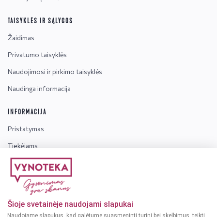
TAISYKLĖS IR SĄLYGOS
Žaidimas
Privatumo taisyklės
Naudojimosi ir pirkimo taisyklės
Naudinga informacija
INFORMACIJA
Pristatymas
Tiekėjams
Karjera
Dažniausiai užduodami klausimai
Šioje svetainėje naudojami slapukai
Dėmesio!
Alkoholinius gėrimus gali įsigyti tik asmenys,
Naudojame slapukus, kad galėtume suasmeninti turinį bei skelbimus, teikti