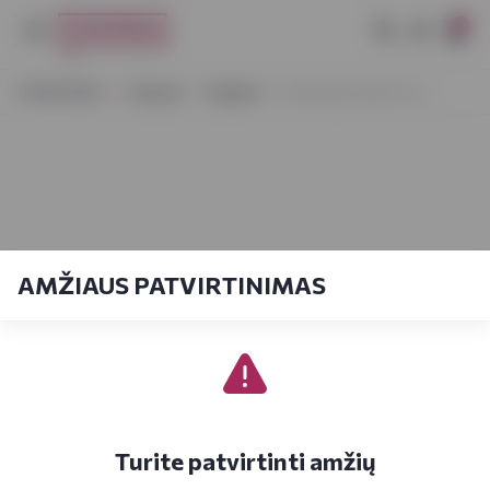
0
VYNOTEKA
Stiprieji
Degtinė
Esbjaerg Vodka 0,2 L
AMŽIAUS PATVIRTINIMAS
Turite patvirtinti amžių