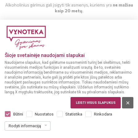
Alkoholinius gėrimus gali įsigyti tik asmenys, kuriems yra
ne mažiau
kaip 20 metų
.
MAN YRA 20 METŲ
MAN NĖRA 20 METŲ
Šioje svetainėje naudojami slapukai
Naudojame slapukus, kad galėtume suasmeninti turinį bei skelbimus, teikti
visuomeninės medijos funkcijas ir analizuoti srautą. Be to, svetainės
naudojimo informaciją bendriname su visuomeninės medijos, reklamavimo
ir analizės partneriais, kurie gali ją pridėti prie kitos jūsų pateiktos arba
naudojant paslaugas surinktos informacijos. Toliau naudodamiesi mūsų
svetaine, jūs sutinkate su mūsų slapukais. Uždarius informacinį sutikimo
langą X mygtuku traktuosite, jog sutinkate tik su privalomais slapukais.
NYDERLANDAI
Esbjaerg Vodka 0,2 L
LEISTI VISUS SLAPUKUS
Dar nėra balsų, galite įvertinti
Būtini
Nuostatos
Statistika
Rinkodara
5
89
Rodyti informaciją
29.45 € / L
€