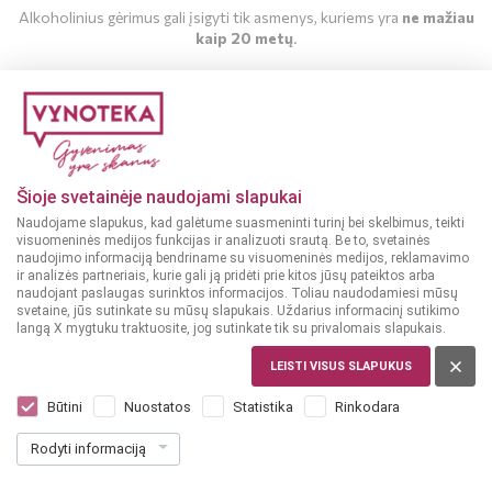
Alkoholinius gėrimus gali įsigyti tik asmenys, kuriems yra
ne mažiau
kaip 20 metų
.
MAN YRA 20 METŲ
MAN NĖRA 20 METŲ
Šioje svetainėje naudojami slapukai
Naudojame slapukus, kad galėtume suasmeninti turinį bei skelbimus, teikti
visuomeninės medijos funkcijas ir analizuoti srautą. Be to, svetainės
naudojimo informaciją bendriname su visuomeninės medijos, reklamavimo
ir analizės partneriais, kurie gali ją pridėti prie kitos jūsų pateiktos arba
naudojant paslaugas surinktos informacijos. Toliau naudodamiesi mūsų
svetaine, jūs sutinkate su mūsų slapukais. Uždarius informacinį sutikimo
langą X mygtuku traktuosite, jog sutinkate tik su privalomais slapukais.
LEISTI VISUS SLAPUKUS
ISPANIJA
En La Parra Tinto Bobal 0,75 l
Būtini
Nuostatos
Statistika
Rinkodara
Dar nėra balsų, galite įvertinti
Rodyti informaciją
5
99
7.99 € / L
€