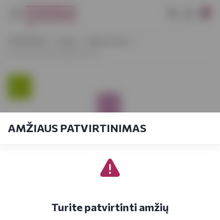
0
VYNOTEKA
Vynas
Ramus vynas
En La Parra Tinto Bobal 0,75 l
AMŽIAUS PATVIRTINIMAS
Turite patvirtinti amžių