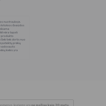
čios nuotraukoje.
i kitokios išvaizdos
eikiama
ėl nėra tapati
t produkto
iek tiek skirtis nuo
 pateiktų prekių
 vadovautis
ekių kiekis yra
k asmenys, kuriems yra
ne mažiau kaip 20 metų
.