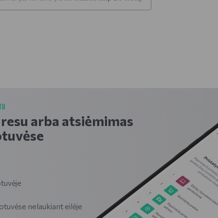
TU
dresu arba atsiėmimas
tuvėse
tuvėje
vėse nelaukiant eilėje