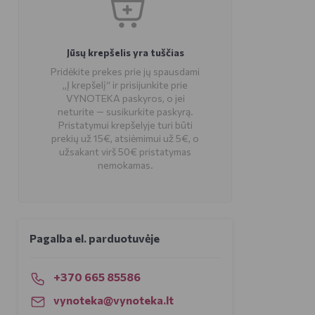
Jūsų krepšelis yra tuščias
Pridėkite prekes prie jų spausdami
„Į krepšelį“ ir prisijunkite prie
VYNOTEKA paskyros, o jei
neturite — susikurkite paskyrą.
Pristatymui krepšelyje turi būti
prekių už 15€, atsiėmimui už 5€, o
užsakant virš 50€ pristatymas
nemokamas.
Pagalba el. parduotuvėje
+370 665 85586
vynoteka@vynoteka.lt