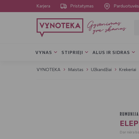
Karjera
Pristatymas
Parduotuvė
VYNAS
STIPRIEJI
ALUS IR SIDRAS
VYNOTEKA
Maistas
Užkandžiai
Krekeriai
RUMUNIJ
ELEPH
Dar nėra bal