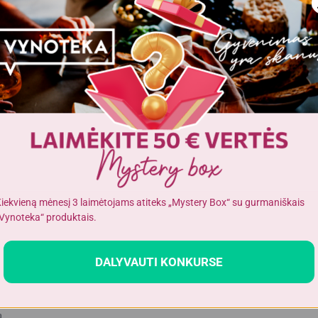
1812 kJ
/
430 Kcal
12 gr
0,8 gr
70 gr
8,1 gr
iekvieną mėnesį 3 laimėtojams atiteks „Mystery Box“ su gurmaniškais
9,9 gr
Vynoteka“ produktais.
2,0 gr
DALYVAUTI KONKURSE
a