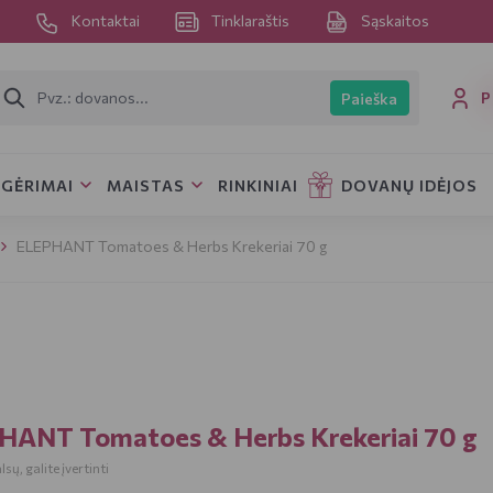
s
Kontaktai
Tinklaraštis
Sąskaitos
P
Paieška
GĖRIMAI
MAISTAS
RINKINIAI
DOVANŲ IDĖJOS
ELEPHANT Tomatoes & Herbs Krekeriai 70 g
A
ANT Tomatoes & Herbs Krekeriai 70 g
sų, galite įvertinti