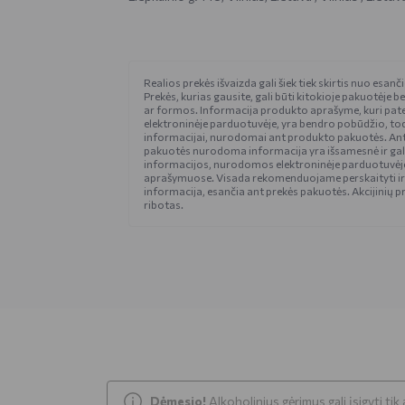
Realios prekės išvaizda gali šiek tiek skirtis nuo esan
Prekės, kurias gausite, gali būti kitokioje pakuotėje be
ar formos. Informacija produkto aprašyme, kuri pat
elektroninėje parduotuvėje, yra bendro pobūdžio, tod
informacijai, nurodomai ant produkto pakuotės. An
pakuotės nurodoma informacija yra išsamesnė ir gali š
informacijos, nurodomos elektroninėje parduotuvėje
aprašymuose. Visada rekomenduojame perskaityti ir
informacija, esančia ant prekės pakuotės. Akcijinių pr
ribotas.
Dėmesio!
Alkoholinius gėrimus gali įsigyti ti