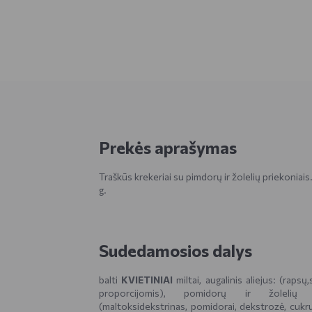
Prekės aprašymas
Traškūs krekeriai su pimdorų ir žolelių priekoniais
g.
Sudedamosios dalys
balti
KVIETINIAI
miltai, augalinis aliejus: (rapsų,
proporcijomis), pomidorų ir žolelių 
(maltoksidekstrinas, pomidorai, dekstrozė, cukru