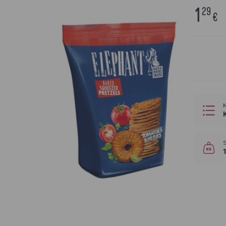
1
29
€
K
S