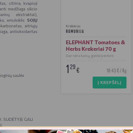
tas, citrina, kvapioji
nti medžiaga silicio
rinų ekstraktai),
ka, emulsiklis
SOJŲ
karbonatas, aitriųjų
Krekeriai
žiaga, antioksidantas
RUMUNIJA
ELEPHANT Tomatoes &
Herbs Krekeriai 70 g
Dar nėra balsų, galite įvertinti
1
29
€
18.43 € / Kg
ioginių saulės
Į KREPŠELĮ
O. SUDĖTYJE GALI
Ų.