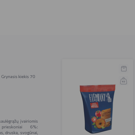
. Grynasis kiekis 70
saulėgrąžų įvairiomis
prieskoniai 6%:
s, druska, svogūnai,