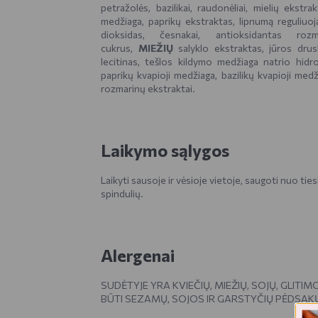
petražolės, bazilikai, raudonėliai, mielių ekstrak
medžiaga, paprikų ekstraktas, lipnumą reguliuoja
dioksidas, česnakai, antioksidantas rozma
cukrus,
MIEŽIŲ
salyklo ekstraktas, jūros drus
lecitinas, tešlos kildymo medžiaga natrio hidro
paprikų kvapioji medžiaga, bazilikų kvapioji med
rozmarinų ekstraktai.
Laikymo sąlygos
Laikyti sausoje ir vėsioje vietoje, saugoti nuo ties
spindulių.
Alergenai
SUDĖTYJE YRA KVIEČIŲ, MIEŽIŲ, SOJŲ, GLITIM
BŪTI SEZAMŲ, SOJOS IR GARSTYČIŲ PĖDSAK