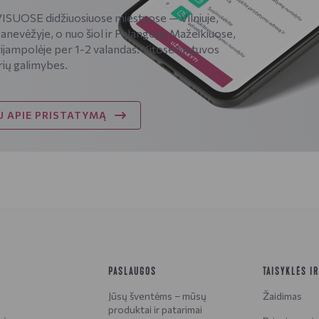
SUOSE didžiuosiuose miestuose — Vilniuje,
Panevėžyje, o nuo šiol ir Palangoje, Mažeikiuose,
ijampolėje per 1-2 valandas. Kitose Lietuvos
rių galimybes.
 APIE PRISTATYMĄ
PASLAUGOS
TAISYKLĖS I
Jūsų šventėms – mūsų
Žaidimas
produktai ir patarimai