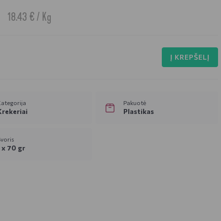
18.43 € / Kg
Į KREPŠELĮ
ategorija
Pakuotė
Krekeriai
Plastikas
voris
1 x 70 gr