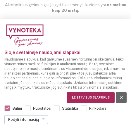
Alkoholinius gėrimus gali įsigyti tik asmenys, kuriems yra
ne mažiau
kaip 20 metų
.
MAN YRA 20 METŲ
MAN NĖRA 20 METŲ
Šioje svetainėje naudojami slapukai
Naudojame slapukus, kad galėtume suasmeninti turinį bei skelbimus, teikti
visuomeninės medijos funkcijas ir analizuoti srautą. Be to, svetainės
naudojimo informaciją bendriname su visuomeninės medijos, reklamavimo
ir analizės partneriais, kurie gali ją pridėti prie kitos jūsų pateiktos arba
naudojant paslaugas surinktos informacijos. Toliau naudodamiesi mūsų
svetaine, jūs sutinkate su mūsų slapukais. Uždarius informacinį sutikimo
langą X mygtuku traktuosite, jog sutinkate tik su privalomais slapukais.
AIRIJA
Eiregold Pot Stll 0,7 l
LEISTI VISUS SLAPUKUS
Dar nėra balsų, galite įvertinti
Būtini
Nuostatos
Statistika
Rinkodara
22
49
Rodyti informaciją
32.13 € / L
€