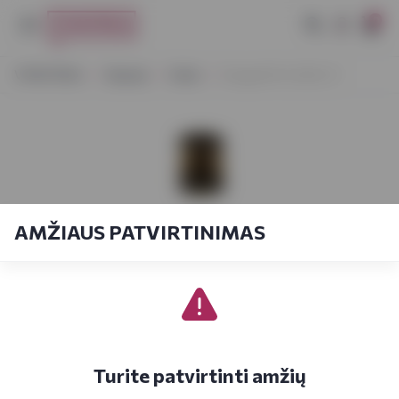
0
VYNOTEKA
Stiprieji
Viskis
Eiregold Pot Stll 0,7 l
AMŽIAUS PATVIRTINIMAS
Turite patvirtinti amžių