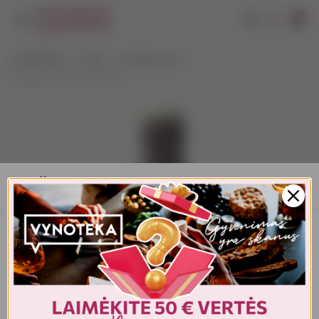
0
VYNOTEKA
Alus
Kraftinis alus
Dundulis Cyrulis Pils 0,5 L
AMŽIAUS PATVIRTINIMAS
Turite patvirtinti amžių