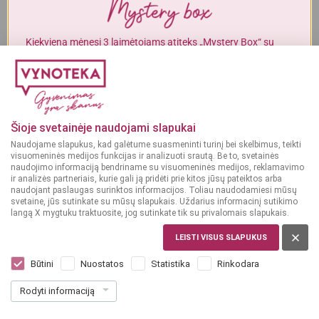
Alkoholinius gėrimus gali įsigyti tik asmenys, kuriems yra
ne mažiau
kaip 20 metų
.
Kiekvieną mėnesį 3 laimėtojams atiteks „Mystery Box“ su
gurmaniškais „Vynoteka“ produktais.
MAN YRA 20 METŲ
DALYVAUTI KONKURSE
MAN NĖRA 20 METŲ
Šioje svetainėje naudojami slapukai
Naudojame slapukus, kad galėtume suasmeninti turinį bei skelbimus, teikti
visuomeninės medijos funkcijas ir analizuoti srautą. Be to, svetainės
naudojimo informaciją bendriname su visuomeninės medijos, reklamavimo
ir analizės partneriais, kurie gali ją pridėti prie kitos jūsų pateiktos arba
naudojant paslaugas surinktos informacijos. Toliau naudodamiesi mūsų
svetaine, jūs sutinkate su mūsų slapukais. Uždarius informacinį sutikimo
langą X mygtuku traktuosite, jog sutinkate tik su privalomais slapukais.
LEISTI VISUS SLAPUKUS
LIETUVA
Dundulis Cyrulis Pils 0,5 L
Būtini
Nuostatos
Statistika
Rinkodara
Dar nėra balsų, galite įvertinti
Rodyti informaciją
2
09
4.18 € / L
€