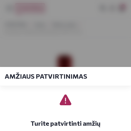
0
VYNOTEKA
Vynas
Ramus vynas
Duchesse Valentine Bordeaux AOP 0,75 L
AMŽIAUS PATVIRTINIMAS
Turite patvirtinti amžių