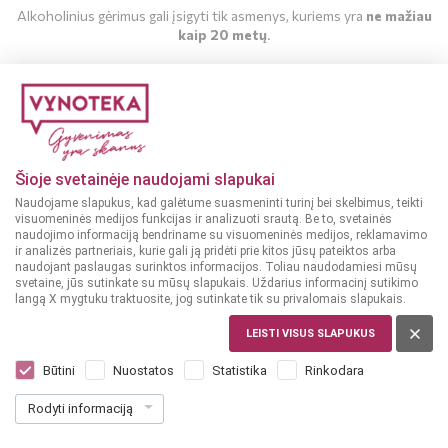
Alkoholinius gėrimus gali įsigyti tik asmenys, kuriems yra
ne mažiau
kaip 20 metų
.
MAN YRA 20 METŲ
MAN NĖRA 20 METŲ
Šioje svetainėje naudojami slapukai
Naudojame slapukus, kad galėtume suasmeninti turinį bei skelbimus, teikti
visuomeninės medijos funkcijas ir analizuoti srautą. Be to, svetainės
naudojimo informaciją bendriname su visuomeninės medijos, reklamavimo
ir analizės partneriais, kurie gali ją pridėti prie kitos jūsų pateiktos arba
naudojant paslaugas surinktos informacijos. Toliau naudodamiesi mūsų
svetaine, jūs sutinkate su mūsų slapukais. Uždarius informacinį sutikimo
langą X mygtuku traktuosite, jog sutinkate tik su privalomais slapukais.
LEISTI VISUS SLAPUKUS
PRANCŪZIJA, BORDEAUX
Duchesse Valentine Bordeaux AOP 0,75
Būtini
Nuostatos
Statistika
Rinkodara
L
Rodyti informaciją
Dar nėra balsų, galite įvertinti