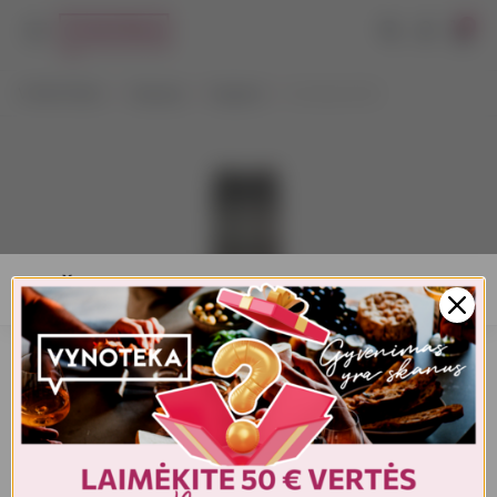
0
VYNOTEKA
Stiprieji
Degtinė
Du Nord 0,5 l
AMŽIAUS PATVIRTINIMAS
Turite patvirtinti amžių