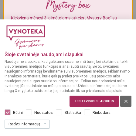
Alkoholinius gėrimus gali įsigyti tik asmenys, kuriems yra
ne mažiau
kaip 20 metų
.
Kiekvieną mėnesį 3 laimėtojams atiteks „Mystery Box“ su
gurmaniškais „Vynoteka“ produktais.
MAN YRA 20 METŲ
DALYVAUTI KONKURSE
MAN NĖRA 20 METŲ
Šioje svetainėje naudojami slapukai
Naudojame slapukus, kad galėtume suasmeninti turinį bei skelbimus, teikti
visuomeninės medijos funkcijas ir analizuoti srautą. Be to, svetainės
naudojimo informaciją bendriname su visuomeninės medijos, reklamavimo
ir analizės partneriais, kurie gali ją pridėti prie kitos jūsų pateiktos arba
naudojant paslaugas surinktos informacijos. Toliau naudodamiesi mūsų
svetaine, jūs sutinkate su mūsų slapukais. Uždarius informacinį sutikimo
langą X mygtuku traktuosite, jog sutinkate tik su privalomais slapukais.
ESTIJA
Du Nord 0,5 l
LEISTI VISUS SLAPUKUS
Dar nėra balsų, galite įvertinti
Būtini
Nuostatos
Statistika
Rinkodara
11
49
Rodyti informaciją
22.98 € / L
€