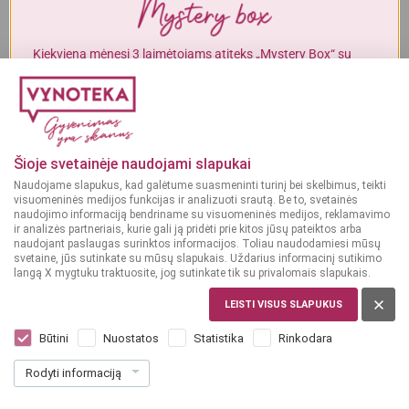
Alkoholinius gėrimus gali įsigyti tik asmenys, kuriems yra
ne mažiau
kaip 20 metų
.
Kiekvieną mėnesį 3 laimėtojams atiteks „Mystery Box“ su
gurmaniškais „Vynoteka“ produktais.
MAN YRA 20 METŲ
DALYVAUTI KONKURSE
MAN NĖRA 20 METŲ
Šioje svetainėje naudojami slapukai
Naudojame slapukus, kad galėtume suasmeninti turinį bei skelbimus, teikti
visuomeninės medijos funkcijas ir analizuoti srautą. Be to, svetainės
naudojimo informaciją bendriname su visuomeninės medijos, reklamavimo
ir analizės partneriais, kurie gali ją pridėti prie kitos jūsų pateiktos arba
naudojant paslaugas surinktos informacijos. Toliau naudodamiesi mūsų
svetaine, jūs sutinkate su mūsų slapukais. Uždarius informacinį sutikimo
langą X mygtuku traktuosite, jog sutinkate tik su privalomais slapukais.
LEISTI VISUS SLAPUKUS
EUROPOS SĄJUNGA
Dolce Cioccolato Bianco 0,75 l
Būtini
Nuostatos
Statistika
Rinkodara
Dar nėra balsų, galite įvertinti
Rodyti informaciją
7
49
9.99 € / L
€