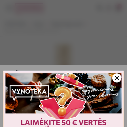
0
VYNOTEKA
Vynas
Vaisių/uogų vynas
Dolce Cioccolato Bianco 0,75 l
AMŽIAUS PATVIRTINIMAS
Turite patvirtinti amžių