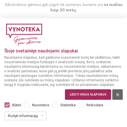
Alkoholinius gėrimus gali įsigyti tik asmenys, kuriems yra
ne mažiau
kaip 20 metų
.
MAN YRA 20 METŲ
MAN NĖRA 20 METŲ
Šioje svetainėje naudojami slapukai
Naudojame slapukus, kad galėtume suasmeninti turinį bei skelbimus, teikti
visuomeninės medijos funkcijas ir analizuoti srautą. Be to, svetainės
naudojimo informaciją bendriname su visuomeninės medijos, reklamavimo
ir analizės partneriais, kurie gali ją pridėti prie kitos jūsų pateiktos arba
naudojant paslaugas surinktos informacijos. Toliau naudodamiesi mūsų
svetaine, jūs sutinkate su mūsų slapukais. Uždarius informacinį sutikimo
langą X mygtuku traktuosite, jog sutinkate tik su privalomais slapukais.
VENESUELA
Diplomatico Planas 0,7 l
LEISTI VISUS SLAPUKUS
Dar nėra balsų, galite įvertinti
Būtini
Nuostatos
Statistika
Rinkodara
34
99
Rodyti informaciją
49.99 € / L
€