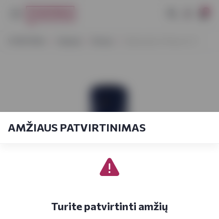
0
VYNOTEKA
Stiprieji
Romas
Diplomatico Planas 0,7 l
AMŽIAUS PATVIRTINIMAS
Turite patvirtinti amžių