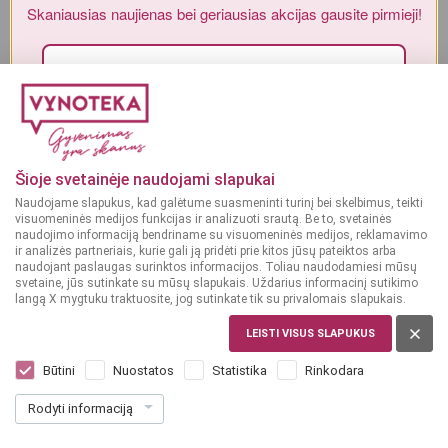
Skaniausias naujienas bei geriausias akcijas gausite pirmieji!
Alkoholinius gėrimus gali įsigyti tik asmenys, kuriems yra
ne mažiau
kaip 20 metų
.
MAN YRA 20 METŲ
Sutinku su„Vynoteka“
privatumo politika
.
Paspausdamas patvirtinu, kad sutinku, kad mano duomenys būtų tvarkomi tiesioginės rinkodaros
MAN NĖRA 20 METŲ
tikslu ir kad esu susipažinęs su privatumo politikoje numatytomis tvarkymo sąlygomis*
Šioje svetainėje naudojami slapukai
Naudojame slapukus, kad galėtume suasmeninti turinį bei skelbimus, teikti
PRENUMERUOTI
visuomeninės medijos funkcijas ir analizuoti srautą. Be to, svetainės
naudojimo informaciją bendriname su visuomeninės medijos, reklamavimo
ir analizės partneriais, kurie gali ją pridėti prie kitos jūsų pateiktos arba
naudojant paslaugas surinktos informacijos. Toliau naudodamiesi mūsų
svetaine, jūs sutinkate su mūsų slapukais. Uždarius informacinį sutikimo
langą X mygtuku traktuosite, jog sutinkate tik su privalomais slapukais.
LEISTI VISUS SLAPUKUS
ČILĖ
Diablo Golden Chardonnay 0,75 l
Būtini
Nuostatos
Statistika
Rinkodara
Dar nėra balsų, galite įvertinti
Rodyti informaciją
10
99
14.65 € / L
€