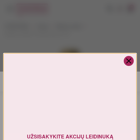
0
VYNOTEKA
Vynas
Ramus vynas
Diablo Golden Chardonnay 0,75 l
AMŽIAUS PATVIRTINIMAS
Turite patvirtinti amžių
UŽSISAKYKITE AKCIJŲ LEIDINUKĄ