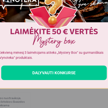
11
1,4
54
7
15
1,4
iekvieną mėnesį 3 laimėtojams atiteks „Mystery Box“ su gurmaniškais
Vynoteka“ produktais.
DALYVAUTI KONKURSE
čios nuotraukoje.
i kitokios išvaizdos
eikiama