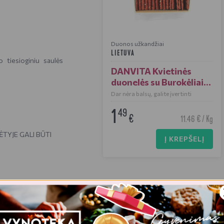
Duonos užkandžiai
LIETUVA
o tiesioginiu saulės
DANVITA Kvietinės
duonelės su Burokėliais
130 g
Dar nėra balsų, galite įvertinti
1
49
€
11.46 € / Kg
TYJE GALI BŪTI
Į KREPŠELĮ
1659 kJ
/
395 Kcal