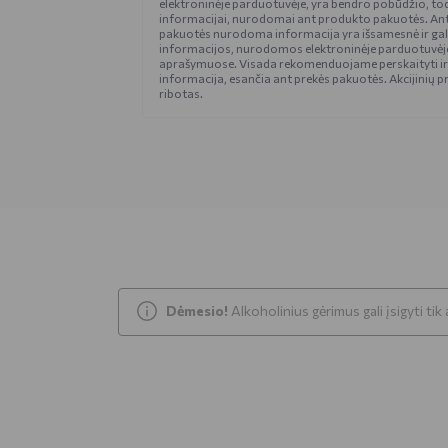
elektroninėje parduotuvėje, yra bendro pobūdžio, tod
informacijai, nurodomai ant produkto pakuotės. An
pakuotės nurodoma informacija yra išsamesnė ir gali š
informacijos, nurodomos elektroninėje parduotuvėje
aprašymuose. Visada rekomenduojame perskaityti ir
informacija, esančia ant prekės pakuotės. Akcijinių pr
ribotas.
Dėmesio!
Alkoholinius gėrimus gali įsigyti ti