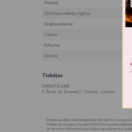
Riebalai
Sočiosios riebalų rūgštys
Angliavandeniai
Cukrus
Baltymai
Druska
K
„
Tiekėjas
DANVITA UAB
P. Širvio 3a, Zarasai LT, Zarasai, , Lietuva
Realios prekės išvaizda gali šiek tiek skirtis nuo esan
Prekės, kurias gausite, gali būti kitokioje pakuotėje be
ar formos. Informacija produkto aprašyme, kuri pat