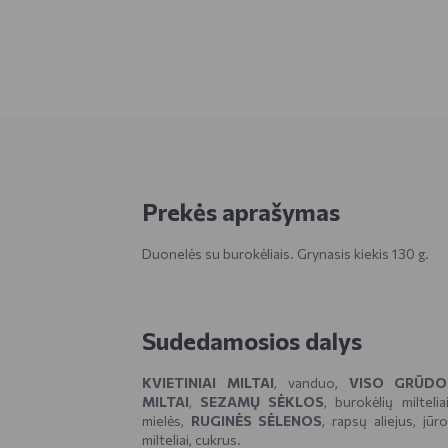
Prekės aprašymas
Duonelės su burokėliais. Grynasis kiekis 130 g.
Sudedamosios dalys
KVIETINIAI MILTAI
, vanduo,
VISO GRŪDO 
MILTAI
,
SEZAMŲ SĖKLOS
, burokėlių milteli
mielės,
RUGINĖS SĖLENOS
, rapsų aliejus, jū
milteliai, cukrus.