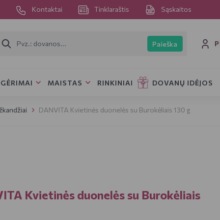
s
Kontaktai
Tinklaraštis
Sąskaitos
P
Paieška
GĖRIMAI
MAISTAS
RINKINIAI
DOVANŲ IDĖJOS
kandžiai
DANVITA Kvietinės duonelės su Burokėliais 130 g
TA Kvietinės duonelės su Burokėliais