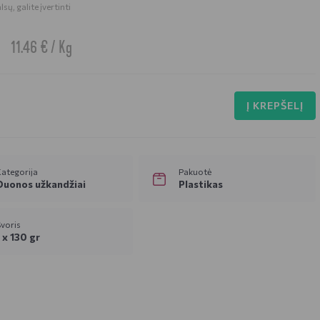
sų, galite įvertinti
11.46 € / Kg
Į KREPŠELĮ
ategorija
Pakuotė
Duonos užkandžiai
Plastikas
voris
1 x 130 gr