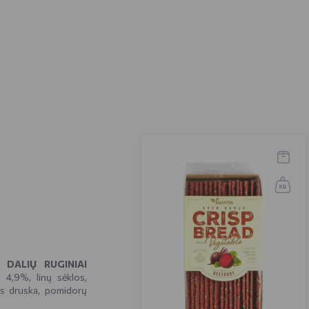
DALIŲ RUGINIAI
ai 4,9%, linų sėklos,
ros druska, pomidorų