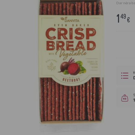
Dar nėra bal
1
49
€
K
S