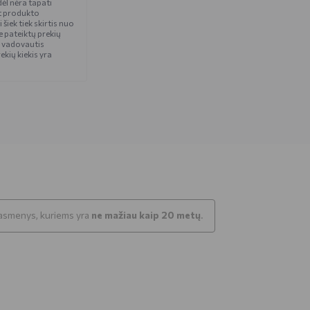
ėl nėra tapati
t produkto
iek tiek skirtis nuo
 pateiktų prekių
 vadovautis
ekių kiekis yra
k asmenys, kuriems yra
ne mažiau kaip 20 metų
.