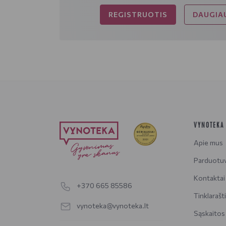
REGISTRUOTIS
DAUGIAU
VYNOTEKA
Apie mus
Parduotu
Kontaktai
+370 665 85586
Tinklarašt
vynoteka@vynoteka.lt
Sąskaitos